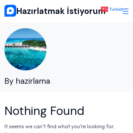
Skip
Hazırlatmak İstiyorum
Turkish
▼
to
content
By hazirlama
Nothing Found
It seems we can’t find what you’re looking for.