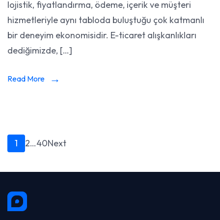
lojistik, fiyatlandırma, ödeme, içerik ve müşteri
hizmetleriyle aynı tabloda buluştuğu çok katmanlı
bir deneyim ekonomisidir. E-ticaret alışkanlıkları
dediğimizde, […]
Read More
Yazı
Page
Page
Page
1
2
…
40
Next
sayfalaması