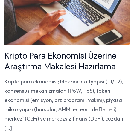
Kripto Para Ekonomisi Üzerine
Araştırma Makalesi Hazırlama
Kripto para ekonomisi; blokzincir altyapısı (L1/L2),
konsensüs mekanizmaları (PoW, PoS), token
ekonomisi (emisyon, arz programı, yakım), piyasa
mikro yapısı (borsalar, AMM’ler, emir defterleri),
merkezî (CeFi) ve merkezsiz finans (DeFi), cüzdan
[…]