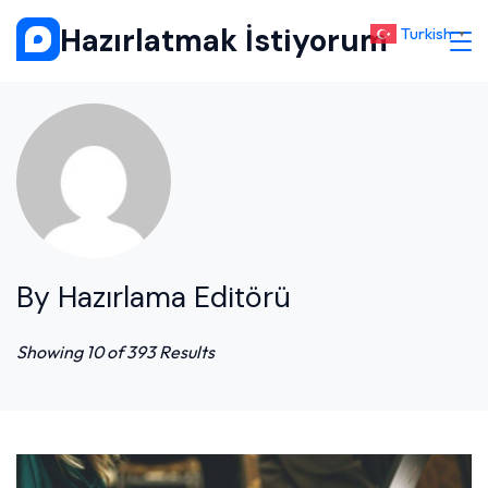
Skip
Hazırlatmak İstiyorum
Turkish
▼
to
content
By Hazırlama Editörü
Showing 10 of 393 Results