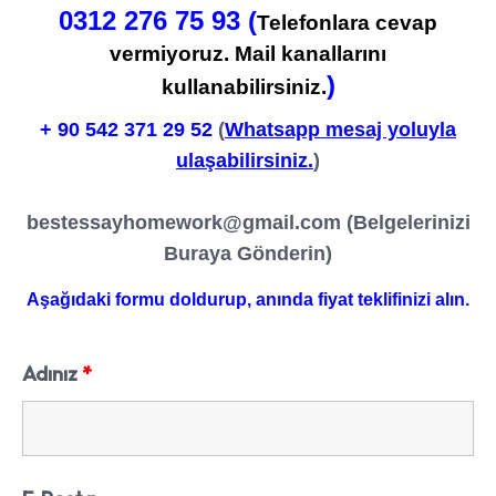
0312 276 75 93 (
Telefonlara cevap
vermiyoruz. Mail kanallarını
)
kullanabilirsiniz.
+ 90
542 371 29 52
(
Whatsapp mesaj yoluyla
ulaşabilirsiniz.
)
bestessayhomework@gmail.com
(Belgelerinizi
Buraya Gönderin)
Aşağıdaki formu doldurup, anında fiyat teklifinizi alın.
Adınız
*