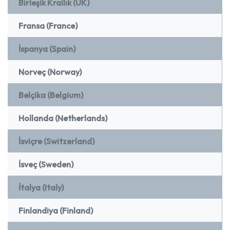
Birleşik Krallık (UK)
Fransa (France)
İspanya (Spain)
Norveç (Norway)
Belçika (Belgium)
Hollanda (Netherlands)
İsviçre (Switzerland)
İsveç (Sweden)
İtalya (Italy)
Finlandiya (Finland)