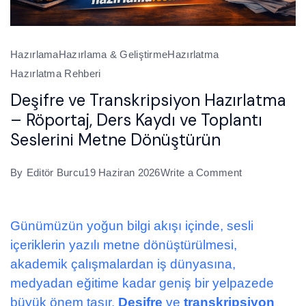
Hazırlama
Hazırlama & Geliştirme
Hazırlatma
Hazırlatma Rehberi
Deşifre ve Transkripsiyon Hazırlatma
– Röportaj, Ders Kaydı ve Toplantı
Seslerini Metne Dönüştürün
on
By
Editör Burcu
19 Haziran 2026
Write a Comment
Deşifre
ve
Günümüzün yoğun bilgi akışı içinde, sesli
Transkripsiyo
içeriklerin yazılı metne dönüştürülmesi,
Hazırlatma
akademik çalışmalardan iş dünyasına,
–
medyadan eğitime kadar geniş bir yelpazede
Röportaj,
büyük önem taşır.
Deşifre
ve
transkripsiyon
Ders