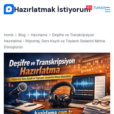
Skip
Hazırlatmak İstiyorum
Turkish
▼
to
content
Home
Blog
Hazırlama
Deşifre ve Transkripsiyon
Hazırlatma – Röportaj, Ders Kaydı ve Toplantı Seslerini Metne
Dönüştürün