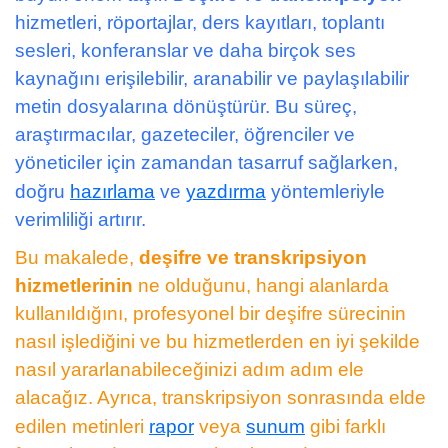
hizmetleri, röportajlar, ders kayıtları, toplantı
Kaydı
sesleri, konferanslar ve daha birçok ses
ve
kaynağını erişilebilir, aranabilir ve paylaşılabilir
Toplantı
metin dosyalarına dönüştürür. Bu süreç,
Seslerini
araştırmacılar, gazeteciler, öğrenciler ve
Metne
yöneticiler için zamandan tasarruf sağlarken,
Dönüştürün
doğru
hazırlama
ve
yazdırma
yöntemleriyle
verimliliği artırır.
Bu makalede,
deşifre ve transkripsiyon
hizmetlerinin
ne olduğunu, hangi alanlarda
kullanıldığını, profesyonel bir deşifre sürecinin
nasıl işlediğini ve bu hizmetlerden en iyi şekilde
nasıl yararlanabileceğinizi adım adım ele
alacağız. Ayrıca, transkripsiyon sonrasında elde
edilen metinleri
rapor
veya
sunum
gibi farklı