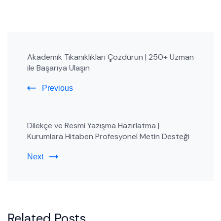
Post
Akademik Tıkanıklıkları Çözdürün | 250+ Uzman
Navigation
ile Başarıya Ulaşın
Previous
Dilekçe ve Resmi Yazışma Hazırlatma |
Kurumlara Hitaben Profesyonel Metin Desteği
Next
Related Posts