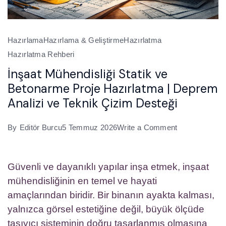
Hazırlama
Hazırlama & Geliştirme
Hazırlatma
Hazırlatma Rehberi
İnşaat Mühendisliği Statik ve
Betonarme Proje Hazırlatma | Deprem
Analizi ve Teknik Çizim Desteği
on
By
Editör Burcu
5 Temmuz 2026
Write a Comment
İnşaat
Mühendisliği
Güvenli ve dayanıklı yapılar inşa etmek, inşaat
Statik
mühendisliğinin en temel ve hayati
ve
amaçlarından biridir. Bir binanın ayakta kalması,
Betonarme
yalnızca görsel estetiğine değil, büyük ölçüde
Proje
taşıyıcı sisteminin doğru tasarlanmış olmasına
Hazırlatma