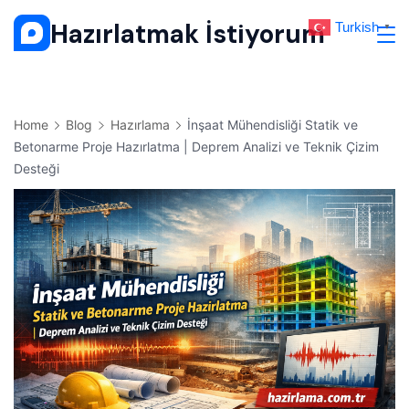
Skip
Hazırlatmak İstiyorum
Turkish
▼
to
content
Home
Blog
Hazırlama
İnşaat Mühendisliği Statik ve
Betonarme Proje Hazırlatma | Deprem Analizi ve Teknik Çizim
Desteği