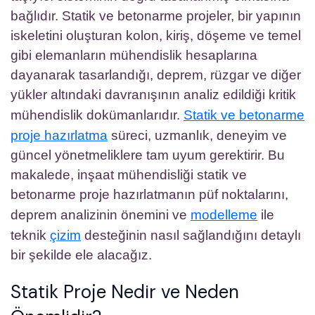
bağlıdır. Statik ve betonarme projeler, bir yapının
|
iskeletini oluşturan kolon, kiriş, döşeme ve temel
Deprem
gibi elemanların mühendislik hesaplarına
Analizi
dayanarak tasarlandığı, deprem, rüzgar ve diğer
ve
yükler altındaki davranışının analiz edildiği kritik
Teknik
mühendislik dokümanlarıdır.
Statik ve betonarme
Çizim
proje hazırlatma
süreci, uzmanlık, deneyim ve
Desteği
güncel yönetmeliklere tam uyum gerektirir. Bu
makalede, inşaat mühendisliği statik ve
betonarme proje hazırlatmanın püf noktalarını,
deprem analizinin önemini ve
modelleme
ile
teknik
çizim
desteğinin nasıl sağlandığını detaylı
bir şekilde ele alacağız.
Statik Proje Nedir ve Neden