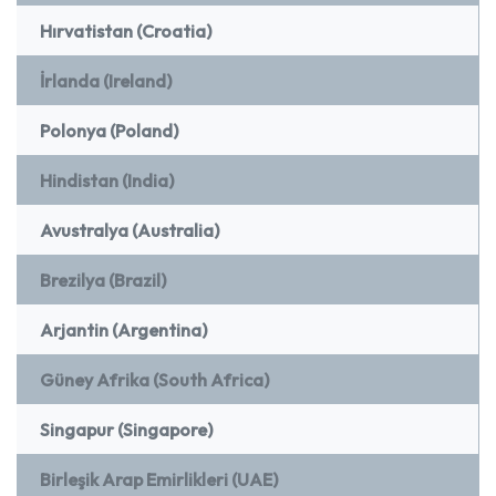
Hırvatistan (Croatia)
İrlanda (Ireland)
Polonya (Poland)
Hindistan (India)
Avustralya (Australia)
Brezilya (Brazil)
Arjantin (Argentina)
Güney Afrika (South Africa)
Singapur (Singapore)
Birleşik Arap Emirlikleri (UAE)