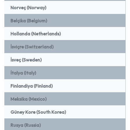
Norveç (Norway)
Belçika (Belgium)
Hollanda (Netherlands)
İsviçre (Switzerland)
İsveç (Sweden)
İtalya (Italy)
Finlandiya (Finland)
Meksika (Mexico)
Güney Kore (South Korea)
Rusya (Russia)