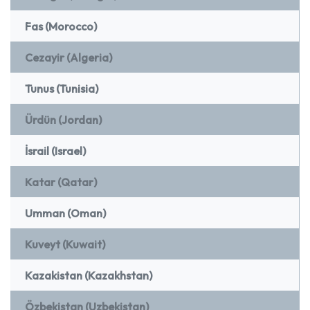
Fas (Morocco)
Cezayir (Algeria)
Tunus (Tunisia)
Ürdün (Jordan)
İsrail (Israel)
Katar (Qatar)
Umman (Oman)
Kuveyt (Kuwait)
Kazakistan (Kazakhstan)
Özbekistan (Uzbekistan)