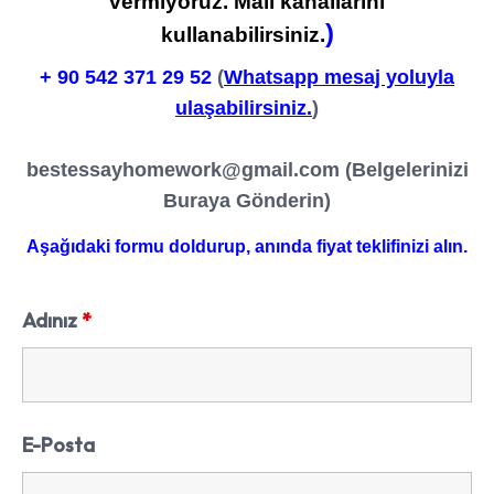
vermiyoruz. Mail kanallarını
)
kullanabilirsiniz.
+ 90
542 371 29 52
(
Whatsapp mesaj yoluyla
ulaşabilirsiniz.
)
bestessayhomework@gmail.com
(Belgelerinizi
Buraya Gönderin)
Aşağıdaki formu doldurup, anında fiyat teklifinizi alın.
Adınız
*
E-Posta