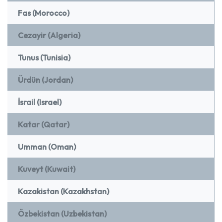
Fas (Morocco)
Cezayir (Algeria)
Tunus (Tunisia)
Ürdün (Jordan)
İsrail (Israel)
Katar (Qatar)
Umman (Oman)
Kuveyt (Kuwait)
Kazakistan (Kazakhstan)
Özbekistan (Uzbekistan)