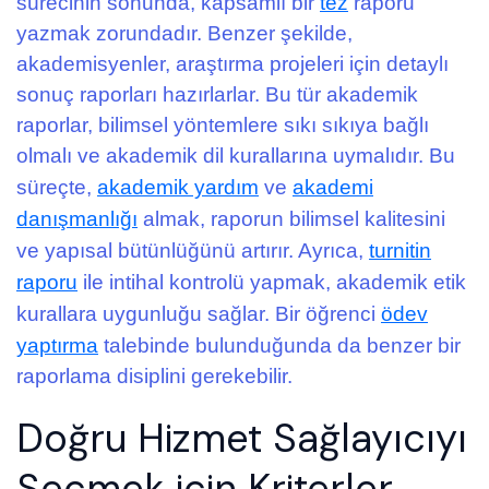
sürecinin sonunda, kapsamlı bir
tez
raporu
yazmak zorundadır. Benzer şekilde,
akademisyenler, araştırma projeleri için detaylı
sonuç raporları hazırlarlar. Bu tür akademik
raporlar, bilimsel yöntemlere sıkı sıkıya bağlı
olmalı ve akademik dil kurallarına uymalıdır. Bu
süreçte,
akademik yardım
ve
akademi
danışmanlığı
almak, raporun bilimsel kalitesini
ve yapısal bütünlüğünü artırır. Ayrıca,
turnitin
raporu
ile intihal kontrolü yapmak, akademik etik
kurallara uygunluğu sağlar. Bir öğrenci
ödev
yaptırma
talebinde bulunduğunda da benzer bir
raporlama disiplini gerekebilir.
Doğru Hizmet Sağlayıcıyı
Seçmek için Kriterler