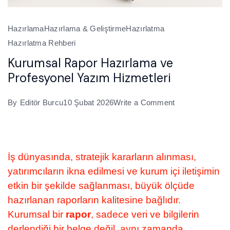
Hazırlama
Hazırlama & Geliştirme
Hazırlatma
Hazırlatma Rehberi
Kurumsal Rapor Hazırlama ve
Profesyonel Yazım Hizmetleri
on
By
Editör Burcu
10 Şubat 2026
Write a Comment
Kurumsal
Rapor
Hazırlama
İş dünyasında, stratejik kararların alınması,
ve
yatırımcıların ikna edilmesi ve kurum içi iletişimin
Profesyonel
etkin bir şekilde sağlanması, büyük ölçüde
Yazım
hazırlanan raporların kalitesine bağlıdır.
Hizmetleri
Kurumsal bir
rapor
, sadece veri ve bilgilerin
derlendiği bir belge değil, aynı zamanda