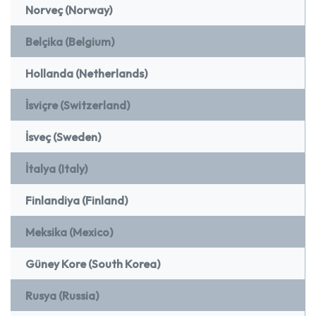
Norveç (Norway)
Belçika (Belgium)
Hollanda (Netherlands)
İsviçre (Switzerland)
İsveç (Sweden)
İtalya (Italy)
Finlandiya (Finland)
Meksika (Mexico)
Güney Kore (South Korea)
Rusya (Russia)