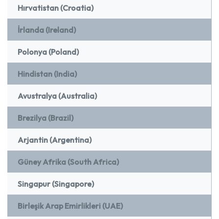
Hırvatistan (Croatia)
İrlanda (Ireland)
Polonya (Poland)
Hindistan (India)
Avustralya (Australia)
Brezilya (Brazil)
Arjantin (Argentina)
Güney Afrika (South Africa)
Singapur (Singapore)
Birleşik Arap Emirlikleri (UAE)