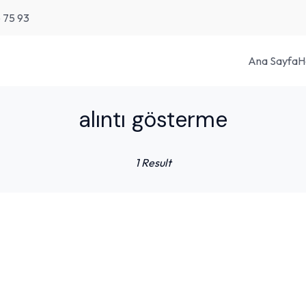
6 75 93
Ana Sayfa
H
alıntı gösterme
1 Result