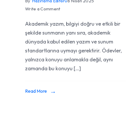
By
Hazırlama Editörü
8 Nisan 2025
on
Write a Comment
Ödev
Akademik yazım, bilgiyi doğru ve etkili bir
Hazırlama
şekilde sunmanın yanı sıra, akademik
İçin
Akademik
dünyada kabul edilen yazım ve sunum
Yazım
standartlarına uymayı gerektirir. Ödevler,
Kuralları
yalnızca konuyu anlamakla değil, aynı
zamanda bu konuyu […]
Read More