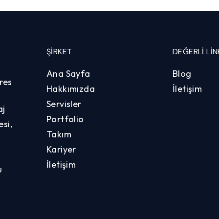
ŞIRKET
DEĞERLI LIN
Ana Sayfa
Blog
res
Hakkımızda
İletişim
Servisler
aj
Portfolio
si,
Takım
Kariyer
İletişim
u