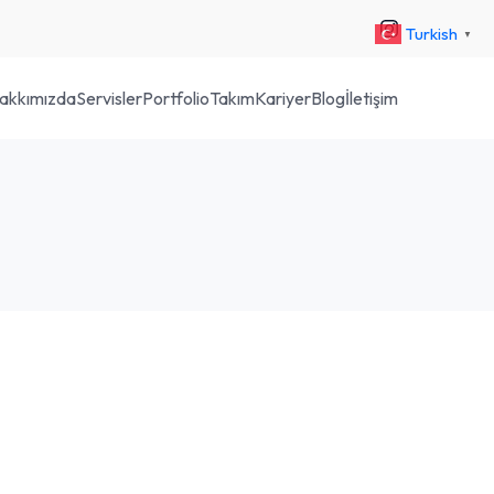
Turkish
▼
akkımızda
Servisler
Portfolio
Takım
Kariyer
Blog
İletişim