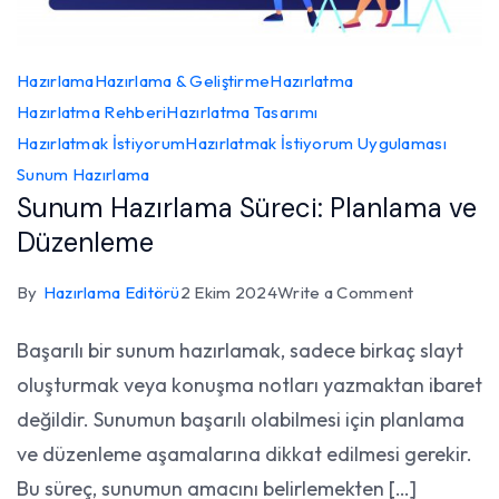
Hazırlama
Hazırlama & Geliştirme
Hazırlatma
Hazırlatma Rehberi
Hazırlatma Tasarımı
Hazırlatmak İstiyorum
Hazırlatmak İstiyorum Uygulaması
Sunum Hazırlama
Sunum Hazırlama Süreci: Planlama ve
Düzenleme
on
By
Hazırlama Editörü
2 Ekim 2024
Write a Comment
Sunum
Başarılı bir sunum hazırlamak, sadece birkaç slayt
Hazırlama
oluşturmak veya konuşma notları yazmaktan ibaret
Süreci:
Planlama
değildir. Sunumun başarılı olabilmesi için planlama
ve
ve düzenleme aşamalarına dikkat edilmesi gerekir.
Düzenlem
Bu süreç, sunumun amacını belirlemekten […]