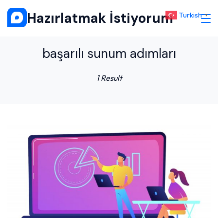
Skip
Hazırlatmak İstiyorum
Turkish
▼
to
content
başarılı sunum adımları
1 Result