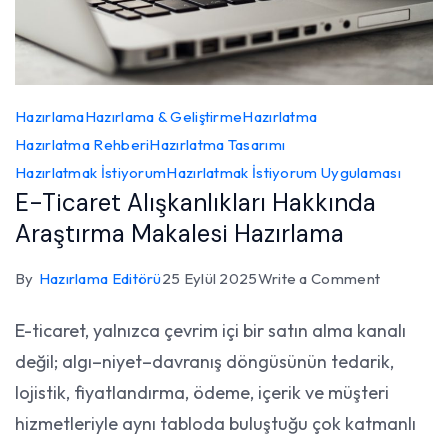
Hazırlama
Hazırlama & Geliştirme
Hazırlatma
Hazırlatma Rehberi
Hazırlatma Tasarımı
Hazırlatmak İstiyorum
Hazırlatmak İstiyorum Uygulaması
E-Ticaret Alışkanlıkları Hakkında
Araştırma Makalesi Hazırlama
on
By
Hazırlama Editörü
25 Eylül 2025
Write a Comment
E-
E-ticaret, yalnızca çevrim içi bir satın alma kanalı
Ticaret
değil; algı–niyet–davranış döngüsünün tedarik,
Alışkanlıkl
Hakkında
lojistik, fiyatlandırma, ödeme, içerik ve müşteri
Araştırma
hizmetleriyle aynı tabloda buluştuğu çok katmanlı
Makalesi