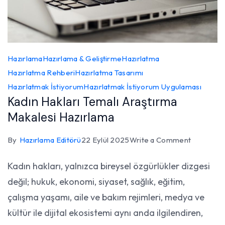
Hazırlama
Hazırlama & Geliştirme
Hazırlatma
Hazırlatma Rehberi
Hazırlatma Tasarımı
Hazırlatmak İstiyorum
Hazırlatmak İstiyorum Uygulaması
Kadın Hakları Temalı Araştırma
Makalesi Hazırlama
on
By
Hazırlama Editörü
22 Eylül 2025
Write a Comment
Kadın
Kadın hakları, yalnızca bireysel özgürlükler dizgesi
Hakları
değil; hukuk, ekonomi, siyaset, sağlık, eğitim,
Temalı
Araştırma
çalışma yaşamı, aile ve bakım rejimleri, medya ve
Makalesi
kültür ile dijital ekosistemi aynı anda ilgilendiren,
Hazırlam