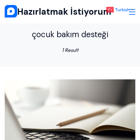
Skip
Hazırlatmak İstiyorum
Turkish
▼
to
content
çocuk bakım desteği
1 Result