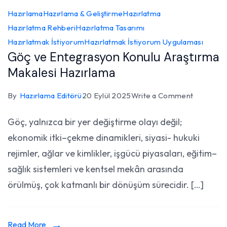
Hazırlama
Hazırlama & Geliştirme
Hazırlatma
Hazırlatma Rehberi
Hazırlatma Tasarımı
Hazırlatmak İstiyorum
Hazırlatmak İstiyorum Uygulaması
Göç ve Entegrasyon Konulu Araştırma
Makalesi Hazırlama
on
By
Hazırlama Editörü
20 Eylül 2025
Write a Comment
Göç
Göç, yalnızca bir yer değiştirme olayı değil;
ve
ekonomik itki–çekme dinamikleri, siyasi- hukuki
Entegras
Konulu
rejimler, ağlar ve kimlikler, işgücü piyasaları, eğitim–
Araştırma
sağlık sistemleri ve kentsel mekân arasında
Makalesi
örülmüş, çok katmanlı bir dönüşüm sürecidir. […]
Hazırlam
Read More