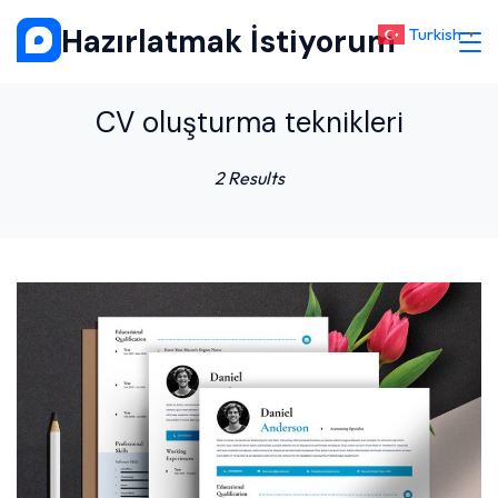
Skip
Hazırlatmak İstiyorum
Turkish
▼
to
content
CV oluşturma teknikleri
2 Results