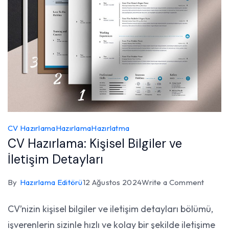
CV Hazırlama
Hazırlama
Hazırlatma
CV Hazırlama: Kişisel Bilgiler ve
İletişim Detayları
on
By
Hazırlama Editörü
12 Ağustos 2024
Write a Comment
CV
CV’nizin kişisel bilgiler ve iletişim detayları bölümü,
Hazırl
işverenlerin sizinle hızlı ve kolay bir şekilde iletişime
Kişisel