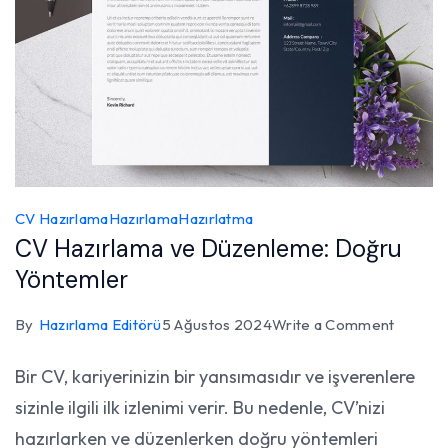
CV Hazırlama
Hazırlama
Hazırlatma
CV Hazırlama ve Düzenleme: Doğru
Yöntemler
on
By
Hazırlama Editörü
5 Ağustos 2024
Write a Comment
CV
Bir CV, kariyerinizin bir yansımasıdır ve işverenlere
Hazırla
sizinle ilgili ilk izlenimi verir. Bu nedenle, CV’nizi
ve
Düzenl
hazırlarken ve düzenlerken doğru yöntemleri