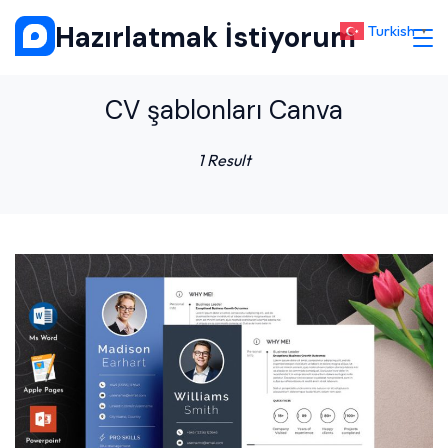
Skip
Hazırlatmak İstiyorum
Turkish
▼
to
content
CV şablonları Canva
1 Result