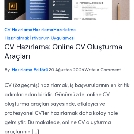
CV Hazırlama
Hazırlama
Hazırlatma
Hazırlatmak İstiyorum Uygulaması
CV Hazırlama: Online CV Oluşturma
Araçları
on
By
Hazırlama Editörü
20 Ağustos 2024
Write a Comment
CV
CV (özgeçmiş) hazırlamak, iş başvurularının en kritik
Hazırl
adımlarından biridir. Günümüzde, online CV
Onlin
CV
oluşturma araçları sayesinde, etkileyici ve
Oluşt
profesyonel CV’ler hazırlamak daha kolay hale
Araçla
gelmiştir. Bu makalede, online CV oluşturma
araçlarının […]