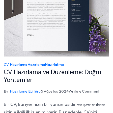
CV Hazırlama
Hazırlama
Hazırlatma
CV Hazırlama ve Düzenleme: Doğru
Yöntemler
on
By
Hazırlama Editörü
5 Ağustos 2024
Write a Comment
CV
Bir CV, kariyerinizin bir yansımasıdır ve işverenlere
Hazırla
sizinle ilgili ilk izlenimi verir. Bu nedenle, CV’nizi
ve