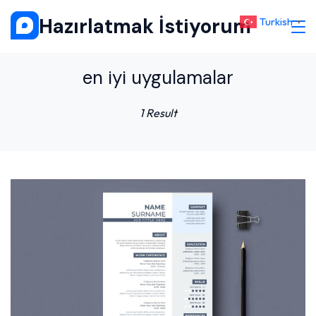
Skip
Hazırlatmak İstiyorum
Turkish
▼
to
content
en iyi uygulamalar
1 Result