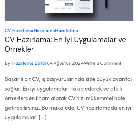
CV Hazırlama
Hazırlama
Hazırlatma
CV Hazırlama: En İyi Uygulamalar ve
Örnekler
on
By
Hazırlama Editörü
4 Ağustos 2024
Write a Comment
CV
Başarılı bir CV, iş başvurularında size büyük avantaj
Hazırla
sağlar. En iyi uygulamaları takip ederek ve etkili
En
İyi
örneklerden ilham alarak CV’nizi mükemmel hale
Uygula
getirebilirsiniz. Bu makalede, CV hazırlamada en iyi
ve
uygulamaları […]
Örnekl