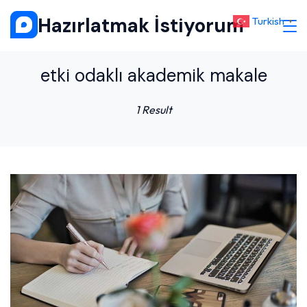
Skip
Hazırlatmak İstiyorum
Turkish
▼
to
content
etki odaklı akademik makale
1 Result