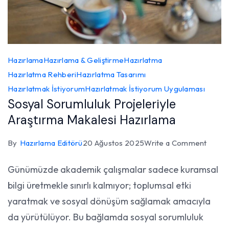
Hazırlama
Hazırlama & Geliştirme
Hazırlatma
Hazırlatma Rehberi
Hazırlatma Tasarımı
Hazırlatmak İstiyorum
Hazırlatmak İstiyorum Uygulaması
Sosyal Sorumluluk Projeleriyle
Araştırma Makalesi Hazırlama
on
By
Hazırlama Editörü
20 Ağustos 2025
Write a Comment
Sosya
Günümüzde akademik çalışmalar sadece kuramsal
Sorum
bilgi üretmekle sınırlı kalmıyor; toplumsal etki
Projel
Araşt
yaratmak ve sosyal dönüşüm sağlamak amacıyla
Makal
da yürütülüyor. Bu bağlamda sosyal sorumluluk
Hazır