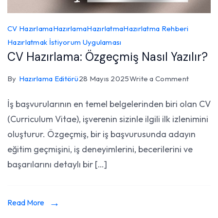
CV Hazırlama
Hazırlama
Hazırlatma
Hazırlatma Rehberi
Hazırlatmak İstiyorum Uygulaması
CV Hazırlama: Özgeçmiş Nasıl Yazılır?
on
By
Hazırlama Editörü
28 Mayıs 2025
Write a Comment
CV
İş başvurularının en temel belgelerinden biri olan CV
Hazırlam
(Curriculum Vitae), işverenin sizinle ilgili ilk izlenimini
Özgeçmi
Nasıl
oluşturur. Özgeçmiş, bir iş başvurusunda adayın
Yazılır?
eğitim geçmişini, iş deneyimlerini, becerilerini ve
başarılarını detaylı bir […]
Read More