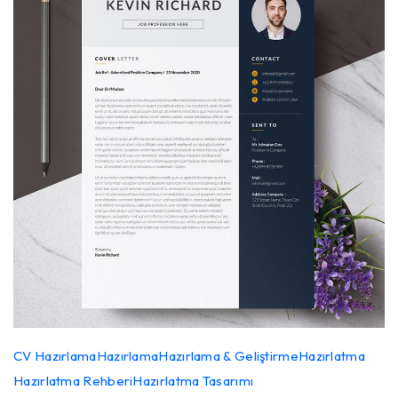
CV Hazırlama
Hazırlama
Hazırlama & Geliştirme
Hazırlatma
Hazırlatma Rehberi
Hazırlatma Tasarımı