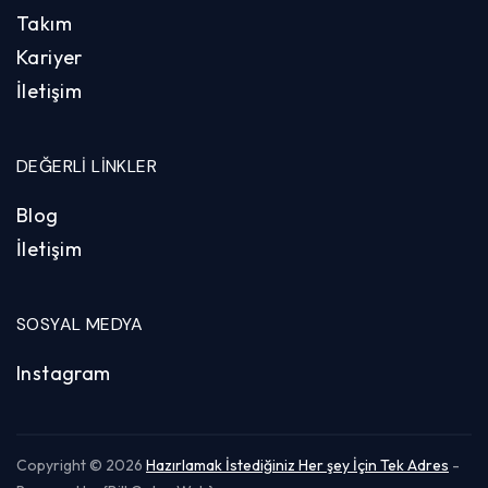
Takım
Kariyer
İletişim
DEĞERLI LINKLER
Blog
İletişim
SOSYAL MEDYA
Instagram
Copyright © 2026
Hazırlamak İstediğiniz Her şey İçin Tek Adres
-