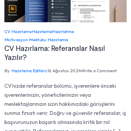
CV Hazırlama
Hazırlama
Hazırlatma
Motivasyon Mektubu Hazırlama
CV Hazırlama: Referanslar Nasıl
Yazılır?
on
By
Hazırlama Editörü
16 Ağustos 2024
Write a Comment
CV
CV’nizde referanslar bölümü, işverenlere önceki
Hazırl
işverenlerinizin, yöneticilerinizin veya
Refera
Nasıl
meslektaşlarınızın sizin hakkınızdaki görüşlerini
Yazılır?
sunma fırsatı verir. Doğru ve güvenilir referanslar, iş
başvurunuzun başarılı olmasında kritik bir rol