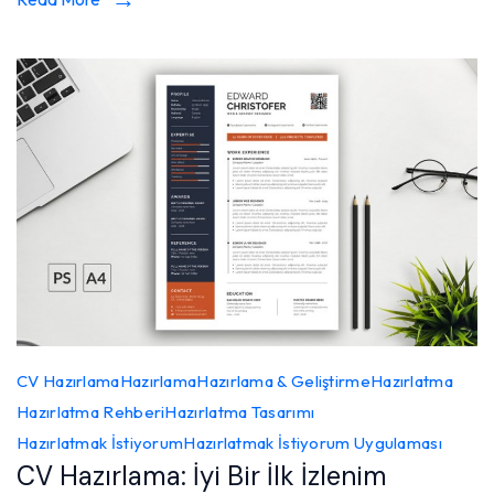
CV Hazırlama
Hazırlama
Hazırlama & Geliştirme
Hazırlatma
Hazırlatma Rehberi
Hazırlatma Tasarımı
Hazırlatmak İstiyorum
Hazırlatmak İstiyorum Uygulaması
CV Hazırlama: İyi Bir İlk İzlenim