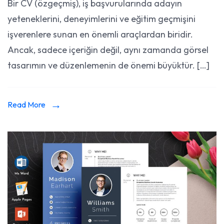
Bir CV (özgeçmiş), iş başvurularında adayın
Hazırl
yeteneklerini, deneyimlerini ve eğitim geçmişini
Görsel
Tasarı
işverenlere sunan en önemli araçlardan biridir.
ve
Ancak, sadece içeriğin değil, aynı zamanda görsel
Düzen
tasarımın ve düzenlemenin de önemi büyüktür. […]
Read More