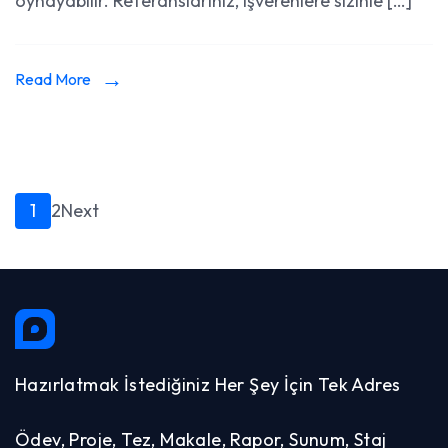
oynayabilir. Referanslarınız, işverenlere sizinle […]
Read More
Yazı
Page
Page
1
2
Next
sayfalaması
Hazırlatmak İstediğiniz Her Şey İçin Tek Adres
Ödev, Proje, Tez, Makale, Rapor, Sunum, Staj