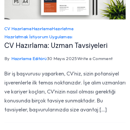
CV Hazırlama
Hazırlama
Hazırlatma
Hazırlatmak İstiyorum Uygulaması
CV Hazırlama: Uzman Tavsiyeleri
on
By
Hazırlama Editörü
30 Mayıs 2025
Write a Comment
CV
Bir iş başvurusu yaparken, CV’niz, sizin potansiyel
Hazırlam
işverenlerle ilk temas noktanızdır. İşe alım uzmanları
Uzman
Tavsiyele
ve kariyer koçları, CV’nizin nasıl olması gerektiği
konusunda birçok tavsiye sunmaktadır. Bu
tavsiyeler, başvurularınızda size avantaj […]