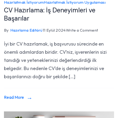
Hazırlatmak İstiyorum
Hazırlatmak İstiyorum Uygulaması
CV Hazırlama: İş Deneyimleri ve
Başarılar
on
By
Hazırlama Editörü
11 Eylül 2024
Write a Comment
CV
İyi bir CV hazırlamak, iş başvurusu sürecinde en
Hazırlama:
önemli adımlardan biridir. CV’niz, işverenlerin sizi
İş
Deneyimle
tanıdığı ve yeteneklerinizi değerlendirdiği ilk
ve
belgedir. Bu nedenle CV’de iş deneyimlerinizi ve
Başarılar
başarılarınızı doğru bir şekilde […]
Read More