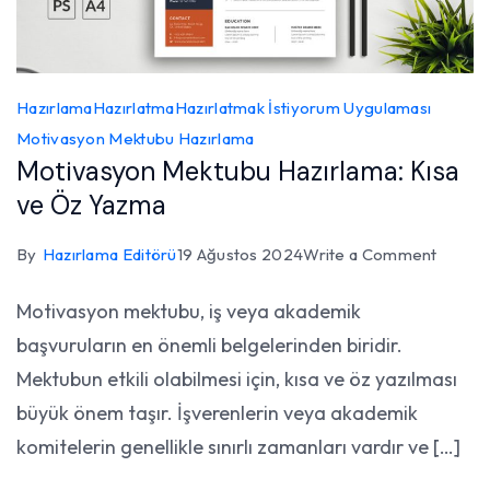
Hazırlama
Hazırlatma
Hazırlatmak İstiyorum Uygulaması
Motivasyon Mektubu Hazırlama
Motivasyon Mektubu Hazırlama: Kısa
ve Öz Yazma
on
By
Hazırlama Editörü
19 Ağustos 2024
Write a Comment
Motiva
Motivasyon mektubu, iş veya akademik
Mektu
başvuruların en önemli belgelerinden biridir.
Hazırl
Kısa
Mektubun etkili olabilmesi için, kısa ve öz yazılması
ve
büyük önem taşır. İşverenlerin veya akademik
Öz
komitelerin genellikle sınırlı zamanları vardır ve […]
Yazma