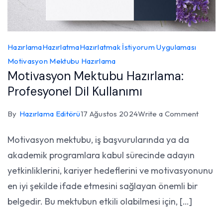
Hazırlama
Hazırlatma
Hazırlatmak İstiyorum Uygulaması
Motivasyon Mektubu Hazırlama
Motivasyon Mektubu Hazırlama:
Profesyonel Dil Kullanımı
on
By
Hazırlama Editörü
17 Ağustos 2024
Write a Comment
Motiva
Motivasyon mektubu, iş başvurularında ya da
Mektu
akademik programlara kabul sürecinde adayın
Hazırl
Profes
yetkinliklerini, kariyer hedeflerini ve motivasyonunu
Dil
en iyi şekilde ifade etmesini sağlayan önemli bir
Kullanı
belgedir. Bu mektubun etkili olabilmesi için, […]