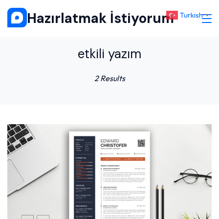
Skip
Hazırlatmak İstiyorum
Turkish
▼
to
content
etkili yazım
2 Results