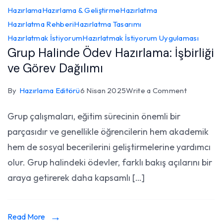
Hazırlama
Hazırlama & Geliştirme
Hazırlatma
Hazırlatma Rehberi
Hazırlatma Tasarımı
Hazırlatmak İstiyorum
Hazırlatmak İstiyorum Uygulaması
Grup Halinde Ödev Hazırlama: İşbirliği
ve Görev Dağılımı
on
By
Hazırlama Editörü
6 Nisan 2025
Write a Comment
Grup
Grup çalışmaları, eğitim sürecinin önemli bir
Halinde
parçasıdır ve genellikle öğrencilerin hem akademik
Ödev
Hazırlama
hem de sosyal becerilerini geliştirmelerine yardımcı
İşbirliği
olur. Grup halindeki ödevler, farklı bakış açılarını bir
ve
araya getirerek daha kapsamlı […]
Görev
Dağılımı
Read More