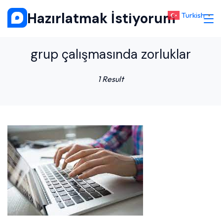
Skip
Hazırlatmak İstiyorum
Turkish
▼
to
content
grup çalışmasında zorluklar
1 Result