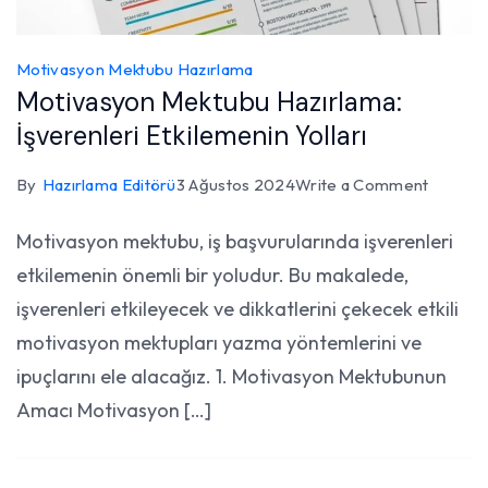
Motivasyon Mektubu Hazırlama
Motivasyon Mektubu Hazırlama:
İşverenleri Etkilemenin Yolları
on
By
Hazırlama Editörü
3 Ağustos 2024
Write a Comment
Motiva
Motivasyon mektubu, iş başvurularında işverenleri
Mektub
etkilemenin önemli bir yoludur. Bu makalede,
Hazırla
İşverenl
işverenleri etkileyecek ve dikkatlerini çekecek etkili
Etkilem
motivasyon mektupları yazma yöntemlerini ve
Yolları
ipuçlarını ele alacağız. 1. Motivasyon Mektubunun
Amacı Motivasyon […]