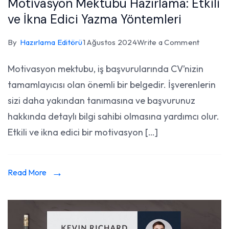
Motivasyon Mektubu Hazırlama: Etkili
ve İkna Edici Yazma Yöntemleri
on
By
Hazırlama Editörü
1 Ağustos 2024
Write a Comment
Motivas
Motivasyon mektubu, iş başvurularında CV’nizin
Mektub
tamamlayıcısı olan önemli bir belgedir. İşverenlerin
Hazırlam
Etkili
sizi daha yakından tanımasına ve başvurunuz
ve
hakkında detaylı bilgi sahibi olmasına yardımcı olur.
İkna
Etkili ve ikna edici bir motivasyon […]
Edici
Yazma
Yönteml
Read More