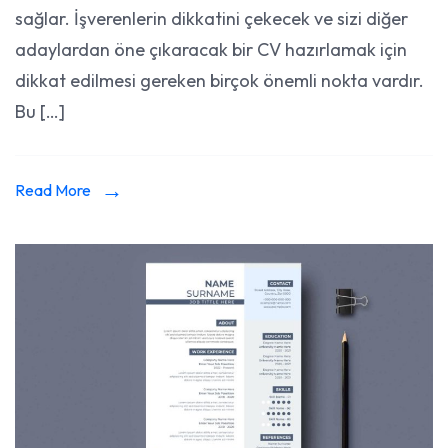
sağlar. İşverenlerin dikkatini çekecek ve sizi diğer
CV
Hazırla
adaylardan öne çıkaracak bir CV hazırlamak için
Dikkat
dikkat edilmesi gereken birçok önemli nokta vardır.
Edilmes
Bu […]
Gereke
Read More