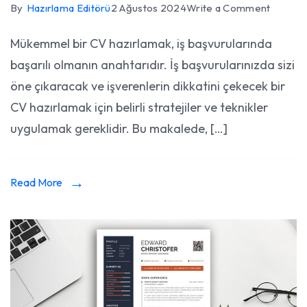
on
By
Hazırlama Editörü
2 Ağustos 2024
Write a Comment
İş
Mükemmel bir CV hazırlamak, iş başvurularında
Başvuru
başarılı olmanın anahtarıdır. İş başvurularınızda sizi
İçin
Mükem
öne çıkaracak ve işverenlerin dikkatini çekecek bir
CV
CV hazırlamak için belirli stratejiler ve teknikler
Hazırla
uygulamak gereklidir. Bu makalede, […]
Stratejil
Read More