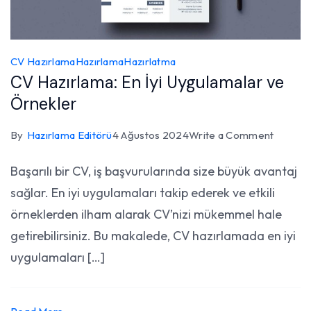
CV Hazırlama
Hazırlama
Hazırlatma
CV Hazırlama: En İyi Uygulamalar ve
Örnekler
on
By
Hazırlama Editörü
4 Ağustos 2024
Write a Comment
CV
Başarılı bir CV, iş başvurularında size büyük avantaj
Hazırla
sağlar. En iyi uygulamaları takip ederek ve etkili
En
İyi
örneklerden ilham alarak CV’nizi mükemmel hale
Uygula
getirebilirsiniz. Bu makalede, CV hazırlamada en iyi
ve
uygulamaları […]
Örnekl