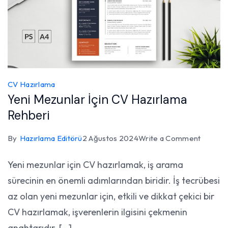
CV Hazırlama
Yeni Mezunlar İçin CV Hazırlama
Rehberi
on
By
Hazırlama Editörü
2 Ağustos 2024
Write a Comment
Yeni
Yeni mezunlar için CV hazırlamak, iş arama
Mezunl
sürecinin en önemli adımlarından biridir. İş tecrübesi
İçin
CV
az olan yeni mezunlar için, etkili ve dikkat çekici bir
Hazırla
CV hazırlamak, işverenlerin ilgisini çekmenin
Rehber
anahtarıdır. […]