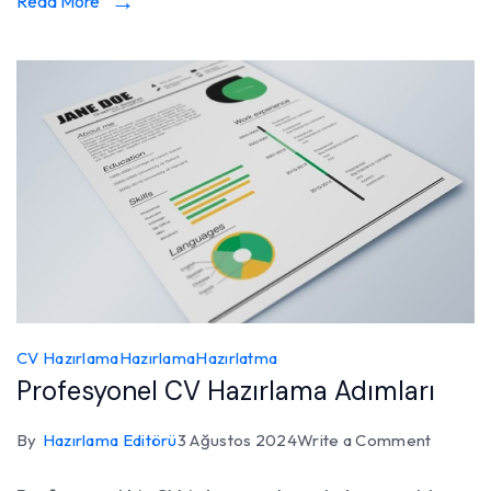
Read More
CV Hazırlama
Hazırlama
Hazırlatma
Profesyonel CV Hazırlama Adımları
on
By
Hazırlama Editörü
3 Ağustos 2024
Write a Comment
Profesy