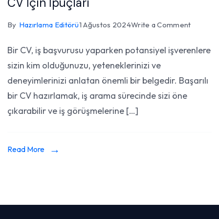
CV İçin İpuçları
on
By
Hazırlama Editörü
1 Ağustos 2024
Write a Comment
CV
Bir CV, iş başvurusu yaparken potansiyel işverenlere
Hazırla
sizin kim olduğunuzu, yeteneklerinizi ve
Teknikler
Başarılı
deneyimlerinizi anlatan önemli bir belgedir. Başarılı
Bir
bir CV hazırlamak, iş arama sürecinde sizi öne
CV
çıkarabilir ve iş görüşmelerine […]
İçin
İpuçları
Read More