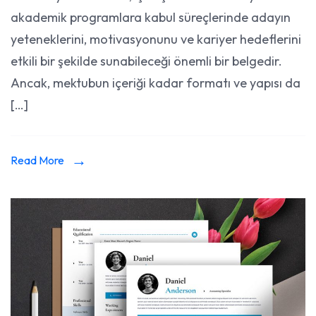
akademik programlara kabul süreçlerinde adayın
Hazırl
Doğr
yeteneklerini, motivasyonunu ve kariyer hedeflerini
Forma
etkili bir şekilde sunabileceği önemli bir belgedir.
ve
Ancak, mektubun içeriği kadar formatı ve yapısı da
Yapı
[…]
Read More