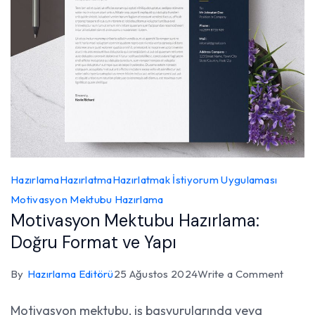
Hazırlama
Hazırlatma
Hazırlatmak İstiyorum Uygulaması
Motivasyon Mektubu Hazırlama
Motivasyon Mektubu Hazırlama:
Doğru Format ve Yapı
on
By
Hazırlama Editörü
25 Ağustos 2024
Write a Comment
Motiv
Motivasyon mektubu, iş başvurularında veya
Mektu