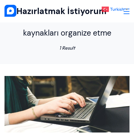
Skip
Hazırlatmak İstiyorum
Turkish
▼
to
content
kaynakları organize etme
1 Result