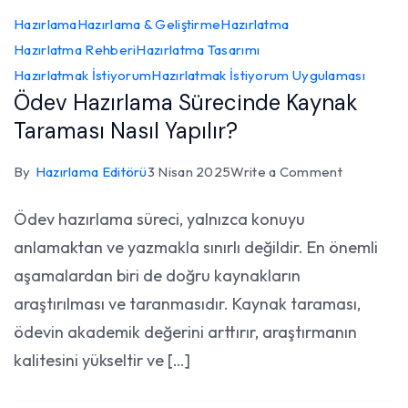
Hazırlama
Hazırlama & Geliştirme
Hazırlatma
Hazırlatma Rehberi
Hazırlatma Tasarımı
Hazırlatmak İstiyorum
Hazırlatmak İstiyorum Uygulaması
Ödev Hazırlama Sürecinde Kaynak
Taraması Nasıl Yapılır?
on
By
Hazırlama Editörü
3 Nisan 2025
Write a Comment
Ödev
Ödev hazırlama süreci, yalnızca konuyu
Hazırlama
anlamaktan ve yazmakla sınırlı değildir. En önemli
Sürecinde
Kaynak
aşamalardan biri de doğru kaynakların
Taraması
araştırılması ve taranmasıdır. Kaynak taraması,
Nasıl
ödevin akademik değerini arttırır, araştırmanın
Yapılır?
kalitesini yükseltir ve […]