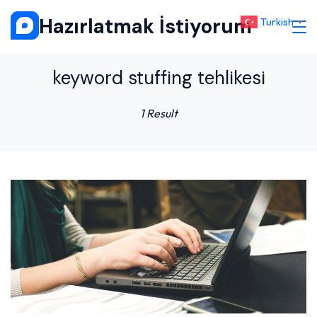
Skip
Hazırlatmak İstiyorum
Turkish
▼
to
content
keyword stuffing tehlikesi
1 Result