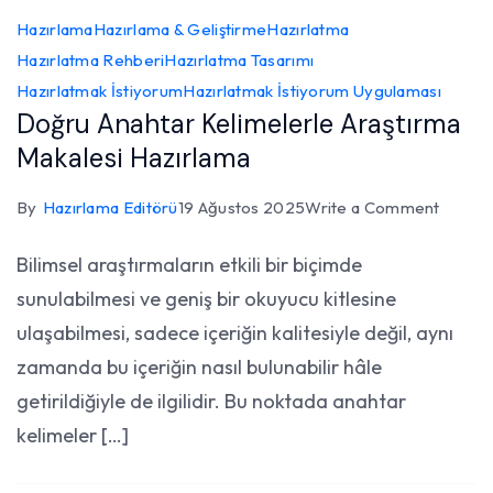
Hazırlama
Hazırlama & Geliştirme
Hazırlatma
Hazırlatma Rehberi
Hazırlatma Tasarımı
Hazırlatmak İstiyorum
Hazırlatmak İstiyorum Uygulaması
Doğru Anahtar Kelimelerle Araştırma
Makalesi Hazırlama
on
By
Hazırlama Editörü
19 Ağustos 2025
Write a Comment
Doğru
Bilimsel araştırmaların etkili bir biçimde
Anahta
sunulabilmesi ve geniş bir okuyucu kitlesine
Kelime
Araştı
ulaşabilmesi, sadece içeriğin kalitesiyle değil, aynı
Makale
zamanda bu içeriğin nasıl bulunabilir hâle
Hazırl
getirildiğiyle de ilgilidir. Bu noktada anahtar
kelimeler […]