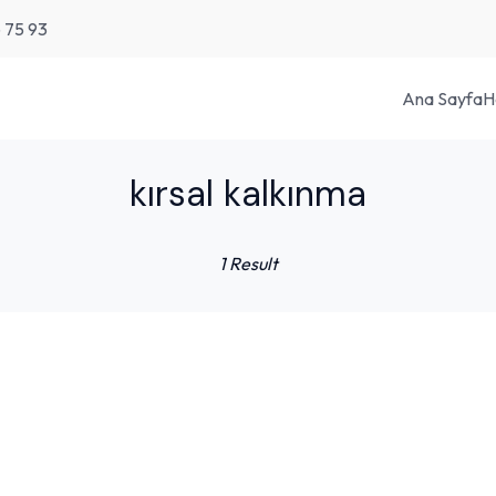
6 75 93
Ana Sayfa
H
kırsal kalkınma
1 Result