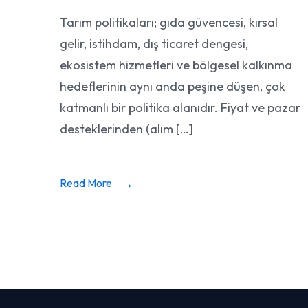
Tarım
Tarım politikaları; gıda güvencesi, kırsal
Politikalarıyla
gelir, istihdam, dış ticaret dengesi,
İlgili
Araştırma
ekosistem hizmetleri ve bölgesel kalkınma
Makalesi
hedeflerinin aynı anda peşine düşen, çok
Hazırlama
katmanlı bir politika alanıdır. Fiyat ve pazar
desteklerinden (alım […]
Read More