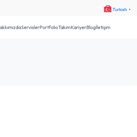
Turkish
▼
akkımızda
Servisler
Portfolio
Takım
Kariyer
Blog
İletişim