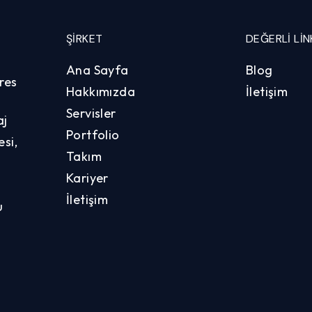
ŞIRKET
DEĞERLI LIN
Ana Sayfa
Blog
res
Hakkımızda
İletişim
Servisler
aj
Portfolio
si,
Takım
Kariyer
İletişim
u