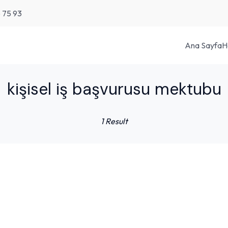
6 75 93
Ana Sayfa
H
kişisel iş başvurusu mektubu
1 Result