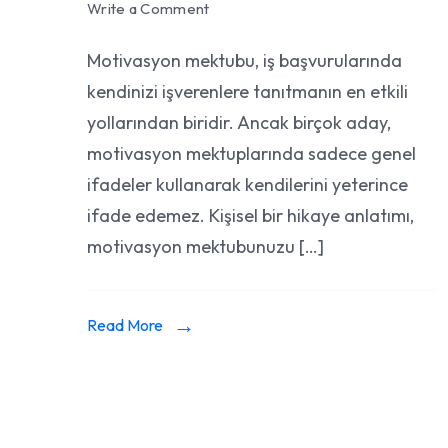
on
Write a Comment
Motivasyon
Motivasyon mektubu, iş başvurularında
Mektubu
kendinizi işverenlere tanıtmanın en etkili
Hazırlama:
Kişisel
yollarından biridir. Ancak birçok aday,
Hikaye
motivasyon mektuplarında sadece genel
Anlatımı
ifadeler kullanarak kendilerini yeterince
ifade edemez. Kişisel bir hikaye anlatımı,
motivasyon mektubunuzu […]
Read More