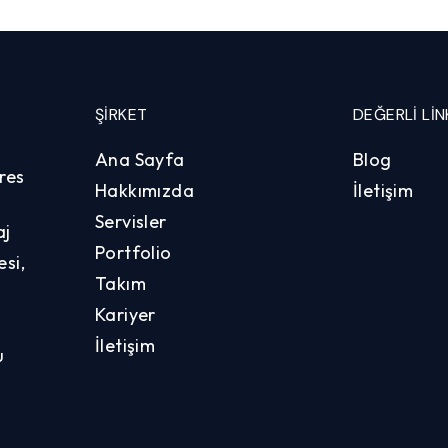
ŞIRKET
DEĞERLI LIN
Ana Sayfa
Blog
res
Hakkımızda
İletişim
Servisler
aj
Portfolio
si,
Takım
Kariyer
İletişim
u