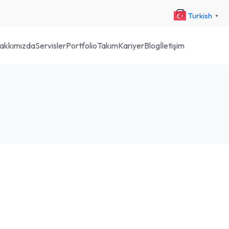
Turkish
▼
akkımızda
Servisler
Portfolio
Takım
Kariyer
Blog
İletişim