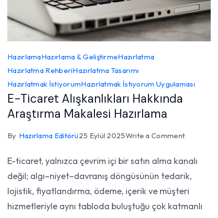
Hazırlama
Hazırlama & Geliştirme
Hazırlatma
Hazırlatma Rehberi
Hazırlatma Tasarımı
Hazırlatmak İstiyorum
Hazırlatmak İstiyorum Uygulaması
E-Ticaret Alışkanlıkları Hakkında
Araştırma Makalesi Hazırlama
on
By
Hazırlama Editörü
25 Eylül 2025
Write a Comment
E-
E-ticaret, yalnızca çevrim içi bir satın alma kanalı
Ticaret
değil; algı–niyet–davranış döngüsünün tedarik,
Alışkanlıkl
Hakkında
lojistik, fiyatlandırma, ödeme, içerik ve müşteri
Araştırma
hizmetleriyle aynı tabloda buluştuğu çok katmanlı
Makalesi