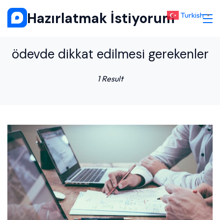
Skip
Hazırlatmak İstiyorum
Turkish
▼
to
content
ödevde dikkat edilmesi gerekenler
1 Result