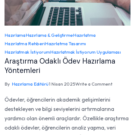
Hazırlama
Hazırlama & Geliştirme
Hazırlatma
Hazırlatma Rehberi
Hazırlatma Tasarımı
Hazırlatmak İstiyorum
Hazırlatmak İstiyorum Uygulaması
Araştırma Odaklı Ödev Hazırlama
Yöntemleri
on
By
Hazırlama Editörü
1 Nisan 2025
Write a Comment
Araştırma
Ödevler, öğrencilerin akademik gelişimlerini
Odaklı
destekleyen ve bilgi seviyelerini artırmalarına
Ödev
Hazırlama
yardımcı olan önemli araçlardır. Özellikle araştırma
Yöntemleri
odaklı ödevler, öğrencilerin analiz yapma, veri