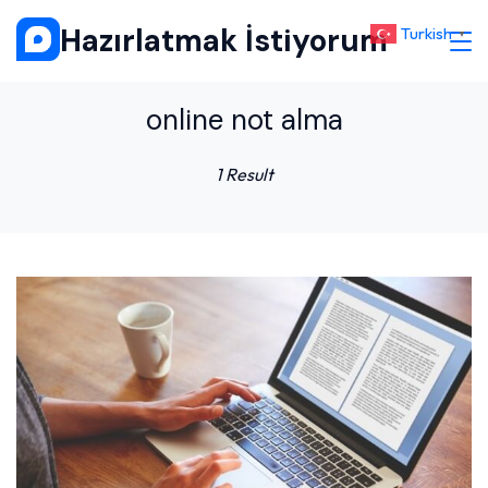
Skip
Hazırlatmak İstiyorum
Turkish
▼
to
content
online not alma
1 Result