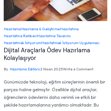
Hazırlama
Hazırlama & Geliştirme
Hazırlatma
Hazırlatma Rehberi
Hazırlatma Tasarımı
Hazırlatmak İstiyorum
Hazırlatmak İstiyorum Uygulaması
Dijital Araçlarla Ödev Hazırlama
Kolaylaşıyor
on
By
Hazırlama Editörü
2 Nisan 2025
Write a Comment
Dijital
Günümüzde teknoloji, eğitim süreçlerinin önemli bir
Araçlarla
parçası haline gelmiştir. Özellikle dijital araçlar,
Ödev
Hazırlama
öğrencilerin ödevlerini daha verimli ve etkili bir
Kolaylaşıy
şekilde hazırlamalarına yardımcı olmaktadır. Bu