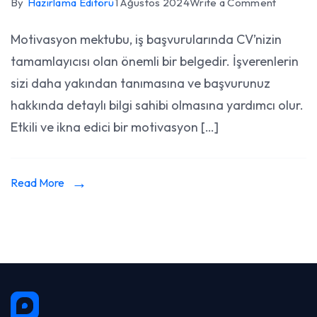
on
By
Hazırlama Editörü
1 Ağustos 2024
Write a Comment
Motivas
Motivasyon mektubu, iş başvurularında CV’nizin
Mektub
tamamlayıcısı olan önemli bir belgedir. İşverenlerin
Hazırlam
Etkili
sizi daha yakından tanımasına ve başvurunuz
ve
hakkında detaylı bilgi sahibi olmasına yardımcı olur.
İkna
Etkili ve ikna edici bir motivasyon […]
Edici
Yazma
Yönteml
Read More