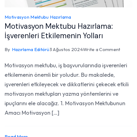
Motivasyon Mektubu Hazırlama
Motivasyon Mektubu Hazırlama:
İşverenleri Etkilemenin Yolları
on
By
Hazırlama Editörü
3 Ağustos 2024
Write a Comment
Motiva
Motivasyon mektubu, iş başvurularında işverenleri
Mektub
etkilemenin önemli bir yoludur. Bu makalede,
Hazırla
İşverenl
işverenleri etkileyecek ve dikkatlerini çekecek etkili
Etkilem
motivasyon mektupları yazma yöntemlerini ve
Yolları
ipuçlarını ele alacağız. 1. Motivasyon Mektubunun
Amacı Motivasyon […]
Read More