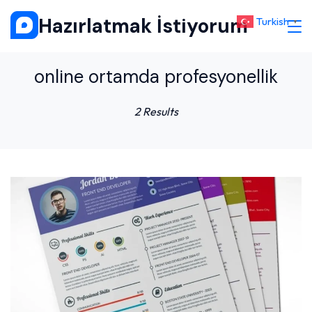
Skip
Hazırlatmak İstiyorum
Turkish
▼
to
content
online ortamda profesyonellik
2 Results