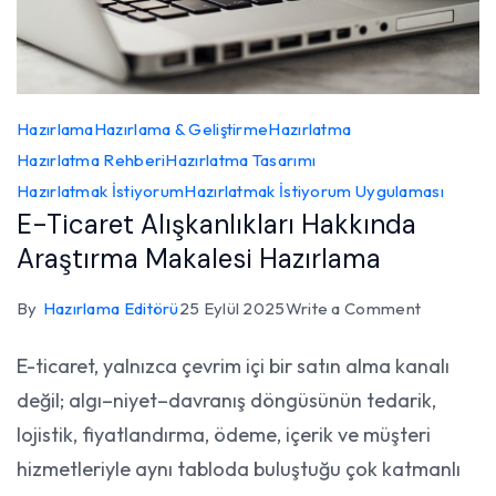
Hazırlama
Hazırlama & Geliştirme
Hazırlatma
Hazırlatma Rehberi
Hazırlatma Tasarımı
Hazırlatmak İstiyorum
Hazırlatmak İstiyorum Uygulaması
E-Ticaret Alışkanlıkları Hakkında
Araştırma Makalesi Hazırlama
on
By
Hazırlama Editörü
25 Eylül 2025
Write a Comment
E-
E-ticaret, yalnızca çevrim içi bir satın alma kanalı
Ticaret
değil; algı–niyet–davranış döngüsünün tedarik,
Alışkanlıkl
Hakkında
lojistik, fiyatlandırma, ödeme, içerik ve müşteri
Araştırma
hizmetleriyle aynı tabloda buluştuğu çok katmanlı
Makalesi