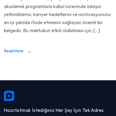
akademik programlara kabul sürecinde adayın
Hazırl
Profes
yetkinliklerini, kariyer hedeflerini ve motivasyonunu
Dil
en iyi şekilde ifade etmesini sağlayan önemli bir
Kullanı
belgedir. Bu mektubun etkili olabilmesi için, […]
Read More
Hazırlatmak İstediğiniz Her Şey İçin Tek Adres