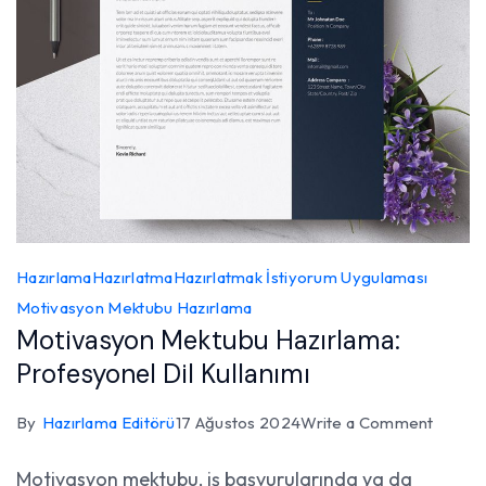
Hazırlama
Hazırlatma
Hazırlatmak İstiyorum Uygulaması
Motivasyon Mektubu Hazırlama
Motivasyon Mektubu Hazırlama:
Profesyonel Dil Kullanımı
on
By
Hazırlama Editörü
17 Ağustos 2024
Write a Comment
Motiva
Motivasyon mektubu, iş başvurularında ya da
Mektu