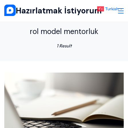
Skip
Hazırlatmak İstiyorum
Turkish
▼
to
content
rol model mentorluk
1 Result