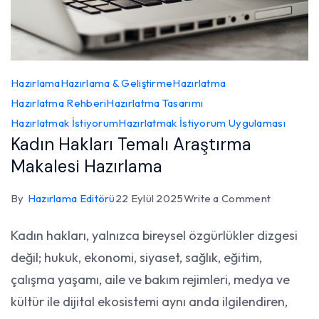
Hazırlama
Hazırlama & Geliştirme
Hazırlatma
Hazırlatma Rehberi
Hazırlatma Tasarımı
Hazırlatmak İstiyorum
Hazırlatmak İstiyorum Uygulaması
Kadın Hakları Temalı Araştırma
Makalesi Hazırlama
on
By
Hazırlama Editörü
22 Eylül 2025
Write a Comment
Kadın
Kadın hakları, yalnızca bireysel özgürlükler dizgesi
Hakları
değil; hukuk, ekonomi, siyaset, sağlık, eğitim,
Temalı
Araştırma
çalışma yaşamı, aile ve bakım rejimleri, medya ve
Makalesi
kültür ile dijital ekosistemi aynı anda ilgilendiren,
Hazırlam