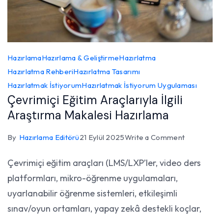
Hazırlama
Hazırlama & Geliştirme
Hazırlatma
Hazırlatma Rehberi
Hazırlatma Tasarımı
Hazırlatmak İstiyorum
Hazırlatmak İstiyorum Uygulaması
Çevrimiçi Eğitim Araçlarıyla İlgili
Araştırma Makalesi Hazırlama
on
By
Hazırlama Editörü
21 Eylül 2025
Write a Comment
Çevrimiçi
Çevrimiçi eğitim araçları (LMS/LXP’ler, video ders
Eğitim
platformları, mikro-öğrenme uygulamaları,
Araçlarıyla
İlgili
uyarlanabilir öğrenme sistemleri, etkileşimli
Araştırma
sınav/oyun ortamları, yapay zekâ destekli koçlar,
Makalesi