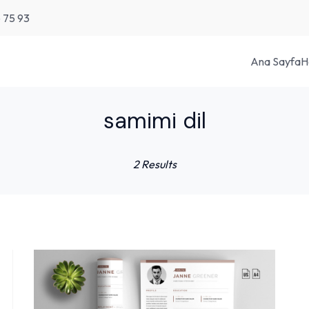
6 75 93
Ana Sayfa
H
samimi dil
2 Results