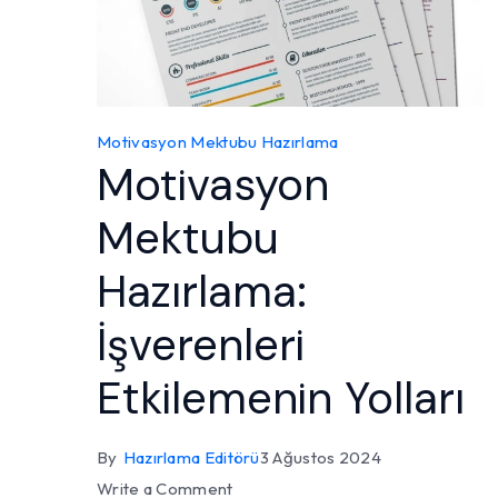
Motivasyon Mektubu Hazırlama
Motivasyon
Mektubu
Hazırlama:
İşverenleri
Etkilemenin Yolları
By
Hazırlama Editörü
3 Ağustos 2024
on
Write a Comment