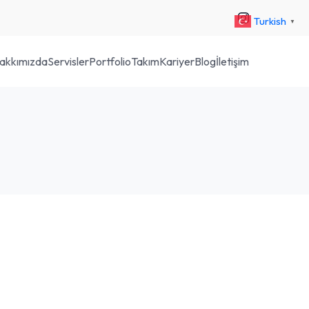
Turkish
▼
akkımızda
Servisler
Portfolio
Takım
Kariyer
Blog
İletişim