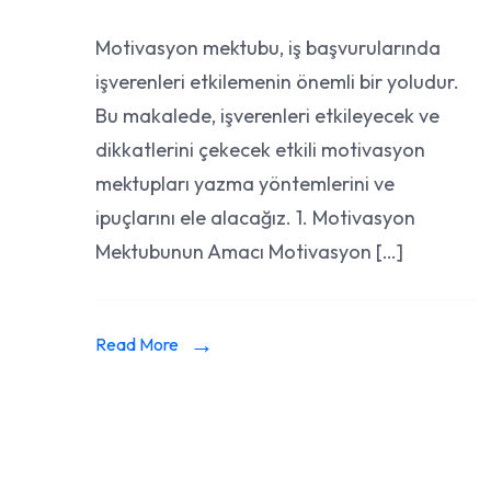
Motivasyon
Motivasyon mektubu, iş başvurularında
Mektubu
işverenleri etkilemenin önemli bir yoludur.
Hazırlama:
İşverenleri
Bu makalede, işverenleri etkileyecek ve
Etkilemenin
dikkatlerini çekecek etkili motivasyon
Yolları
mektupları yazma yöntemlerini ve
ipuçlarını ele alacağız. 1. Motivasyon
Mektubunun Amacı Motivasyon […]
Read More