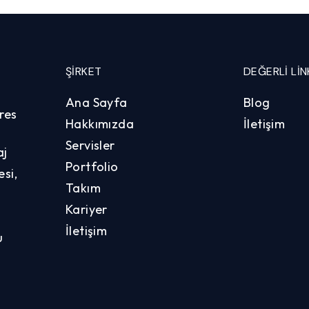
ŞIRKET
DEĞERLI LIN
Ana Sayfa
Blog
res
Hakkımızda
İletişim
Servisler
aj
Portfolio
si,
Takım
Kariyer
İletişim
u