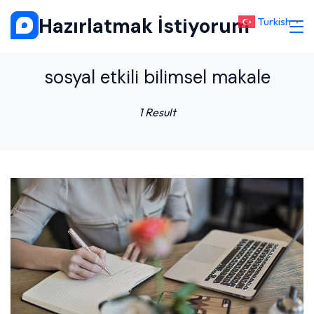
Skip
Hazırlatmak İstiyorum
Turkish
▼
to
content
sosyal etkili bilimsel makale
1 Result