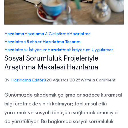
Hazırlama
Hazırlama & Geliştirme
Hazırlatma
Hazırlatma Rehberi
Hazırlatma Tasarımı
Hazırlatmak İstiyorum
Hazırlatmak İstiyorum Uygulaması
Sosyal Sorumluluk Projeleriyle
Araştırma Makalesi Hazırlama
on
By
Hazırlama Editörü
20 Ağustos 2025
Write a Comment
Sosya
Günümüzde akademik çalışmalar sadece kuramsal
Sorum
bilgi üretmekle sınırlı kalmıyor; toplumsal etki
Projel
Araşt
yaratmak ve sosyal dönüşüm sağlamak amacıyla
Makal
da yürütülüyor. Bu bağlamda sosyal sorumluluk
Hazır