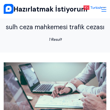
Skip
Hazırlatmak İstiyorum
Turkish
▼
to
content
sulh ceza mahkemesi trafik cezası
1 Result