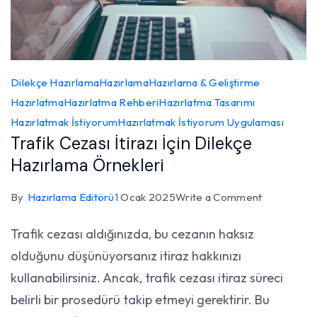
Dilekçe Hazırlama
Hazırlama
Hazırlama & Geliştirme
Hazırlatma
Hazırlatma Rehberi
Hazırlatma Tasarımı
Hazırlatmak İstiyorum
Hazırlatmak İstiyorum Uygulaması
Trafik Cezası İtirazı İçin Dilekçe
Hazırlama Örnekleri
on
By
Hazırlama Editörü
1 Ocak 2025
Write a Comment
Trafik
Trafik cezası aldığınızda, bu cezanın haksız
Cezası
olduğunu düşünüyorsanız itiraz hakkınızı
İtirazı
İçin
kullanabilirsiniz. Ancak, trafik cezası itiraz süreci
Dilekçe
belirli bir prosedürü takip etmeyi gerektirir. Bu
Hazırlama