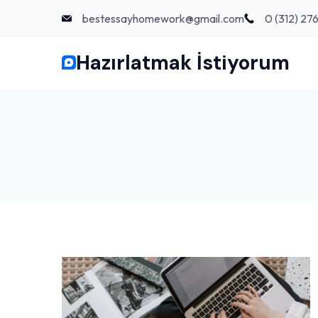
Skip
bestessayhomework@gmail.com
0 (312) 27
to
content
Hazırlatmak İstiyorum