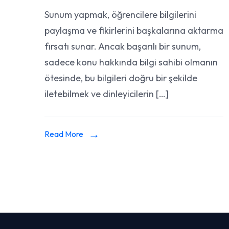
Etkileyici
Sunum yapmak, öğrencilere bilgilerini
Sunumlar
paylaşma ve fikirlerini başkalarına aktarma
İçin
Ödev
fırsatı sunar. Ancak başarılı bir sunum,
Hazırlama
sadece konu hakkında bilgi sahibi olmanın
Rehberi
ötesinde, bu bilgileri doğru bir şekilde
iletebilmek ve dinleyicilerin […]
Read More