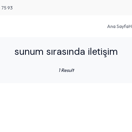
6 75 93
Ana Sayfa
H
sunum sırasında iletişim
1 Result