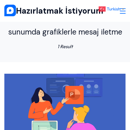
Skip
Hazırlatmak İstiyorum
Turkish
▼
to
content
sunumda grafiklerle mesaj iletme
1 Result