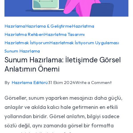
Hazırlama
Hazırlama & Geliştirme
Hazırlatma
Hazırlatma Rehberi
Hazırlatma Tasarımı
Hazırlatmak İstiyorum
Hazırlatmak İstiyorum Uygulaması
Sunum Hazırlama
Sunum Hazırlama: İletişimde Görsel
Anlatımın Önemi
on
By
Hazırlama Editörü
31 Ekim 2024
Write a Comment
Sunum
Görseller, sunum yaparken mesajınızı daha güçlü,
Hazırlama:
anlaşılır ve akılda kalıcı hale getirmenin en etkili
İletişimde
Görsel
yollarından biridir. Görsel anlatım, bilgiyi sadece
Anlatımın
sözlü değil, aynı zamanda görsel bir formatta
Önemi