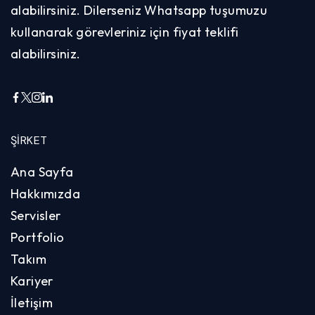
alabilirsiniz. Dilerseniz Whatsapp tuşumuzu
kullanarak görevleriniz için fiyat teklifi
alabilirsiniz.
ŞIRKET
Ana Sayfa
Hakkımızda
Servisler
Portfolio
Takım
Kariyer
İletişim