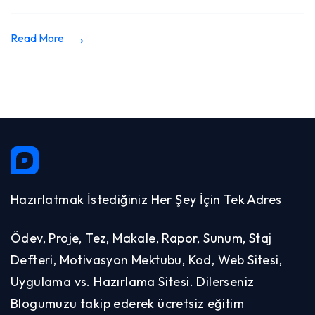
Read More
Hazırlatmak İstediğiniz Her Şey İçin Tek Adres
Ödev, Proje, Tez, Makale, Rapor, Sunum, Staj
Defteri, Motivasyon Mektubu, Kod, Web Sitesi,
Uygulama vs. Hazırlama Sitesi. Dilerseniz
Blogumuzu takip ederek ücretsiz eğitim