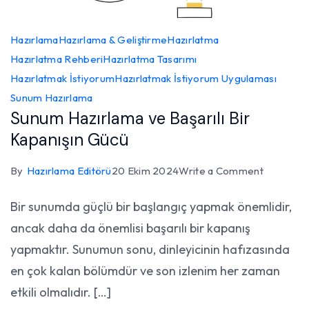
Hazırlama
Hazırlama & Geliştirme
Hazırlatma
Hazırlatma Rehberi
Hazırlatma Tasarımı
Hazırlatmak İstiyorum
Hazırlatmak İstiyorum Uygulaması
Sunum Hazırlama
Sunum Hazırlama ve Başarılı Bir
Kapanışın Gücü
on
By
Hazırlama Editörü
20 Ekim 2024
Write a Comment
Sunum
Bir sunumda güçlü bir başlangıç yapmak önemlidir,
Hazırlam
ancak daha da önemlisi başarılı bir kapanış
ve
Başarılı
yapmaktır. Sunumun sonu, dinleyicinin hafızasında
Bir
en çok kalan bölümdür ve son izlenim her zaman
Kapanışın
etkili olmalıdır. […]
Gücü