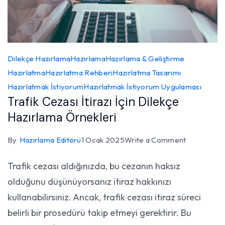
Dilekçe Hazırlama
Hazırlama
Hazırlama & Geliştirme
Hazırlatma
Hazırlatma Rehberi
Hazırlatma Tasarımı
Hazırlatmak İstiyorum
Hazırlatmak İstiyorum Uygulaması
Trafik Cezası İtirazı İçin Dilekçe
Hazırlama Örnekleri
on
By
Hazırlama Editörü
1 Ocak 2025
Write a Comment
Trafik
Trafik cezası aldığınızda, bu cezanın haksız
Cezası
olduğunu düşünüyorsanız itiraz hakkınızı
İtirazı
İçin
kullanabilirsiniz. Ancak, trafik cezası itiraz süreci
Dilekçe
belirli bir prosedürü takip etmeyi gerektirir. Bu
Hazırlama