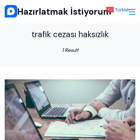
Skip
Hazırlatmak İstiyorum
Turkish
▼
to
content
trafik cezası haksızlık
1 Result