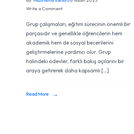
By
Hazırlama Editörü
6 Nisan 2025
on
Write a Comment
Grup
Grup çalışmaları, eğitim sürecinin önemli bir
Halinde
parçasıdır ve genellikle öğrencilerin hem
Ödev
Hazırlama:
akademik hem de sosyal becerilerini
İşbirliği
geliştirmelerine yardımcı olur. Grup
ve
halindeki ödevler, farklı bakış açılarını bir
Görev
araya getirerek daha kapsamlı […]
Dağılımı
Read More