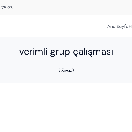
6 75 93
Ana Sayfa
H
verimli grup çalışması
1 Result