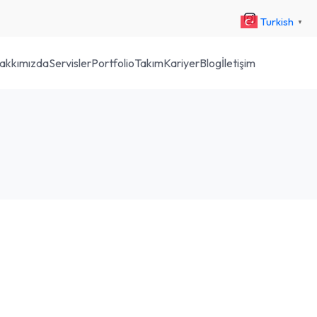
Turkish
▼
akkımızda
Servisler
Portfolio
Takım
Kariyer
Blog
İletişim