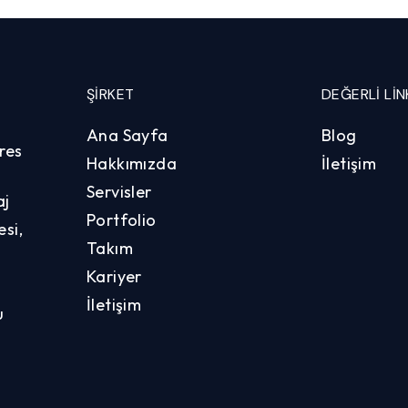
ŞIRKET
DEĞERLI LIN
Ana Sayfa
Blog
res
Hakkımızda
İletişim
Servisler
aj
Portfolio
si,
Takım
Kariyer
İletişim
u