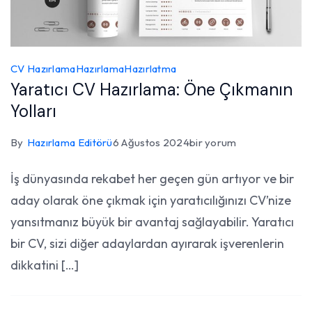
CV Hazırlama
Hazırlama
Hazırlatma
Yaratıcı CV Hazırlama: Öne Çıkmanın
Yolları
Yaratıcı
By
Hazırlama Editörü
6 Ağustos 2024
bir yorum
CV
İş dünyasında rekabet her geçen gün artıyor ve bir
Hazırlama:
aday olarak öne çıkmak için yaratıcılığınızı CV’nize
Öne
Çıkmanın
yansıtmanız büyük bir avantaj sağlayabilir. Yaratıcı
Yolları
bir CV, sizi diğer adaylardan ayırarak işverenlerin
için
dikkatini […]