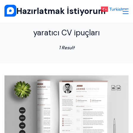
Skip
Hazırlatmak İstiyorum
Turkish
▼
to
content
yaratıcı CV ipuçları
1 Result