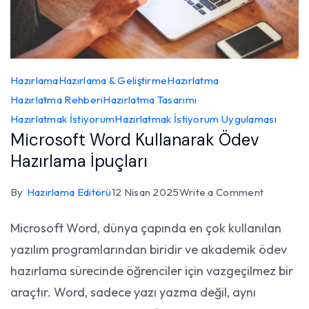
Hazırlama
Hazırlama & Geliştirme
Hazırlatma
Hazırlatma Rehberi
Hazırlatma Tasarımı
Hazırlatmak İstiyorum
Hazırlatmak İstiyorum Uygulaması
Microsoft Word Kullanarak Ödev
Hazırlama İpuçları
on
By
Hazırlama Editörü
12 Nisan 2025
Write a Comment
Microsof
Microsoft Word, dünya çapında en çok kullanılan
Word
yazılım programlarından biridir ve akademik ödev
Kullanara
Ödev
hazırlama sürecinde öğrenciler için vazgeçilmez bir
Hazırlam
araçtır. Word, sadece yazı yazma değil, aynı
İpuçları