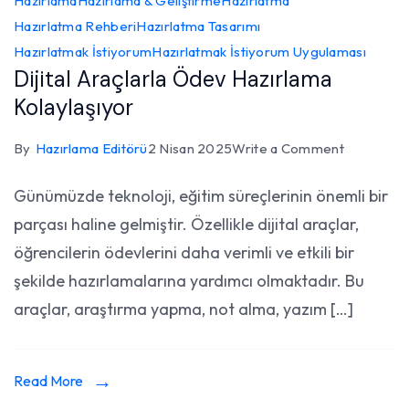
Hazırlama
Hazırlama & Geliştirme
Hazırlatma
Hazırlatma Rehberi
Hazırlatma Tasarımı
Hazırlatmak İstiyorum
Hazırlatmak İstiyorum Uygulaması
Dijital Araçlarla Ödev Hazırlama
Kolaylaşıyor
on
By
Hazırlama Editörü
2 Nisan 2025
Write a Comment
Dijital
Günümüzde teknoloji, eğitim süreçlerinin önemli bir
Araçlarla
parçası haline gelmiştir. Özellikle dijital araçlar,
Ödev
Hazırlama
öğrencilerin ödevlerini daha verimli ve etkili bir
Kolaylaşıy
şekilde hazırlamalarına yardımcı olmaktadır. Bu
araçlar, araştırma yapma, not alma, yazım […]
Read More