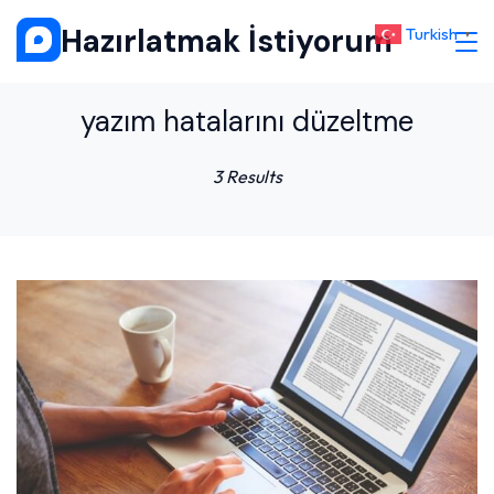
Skip
Hazırlatmak İstiyorum
Turkish
▼
to
content
yazım hatalarını düzeltme
3 Results