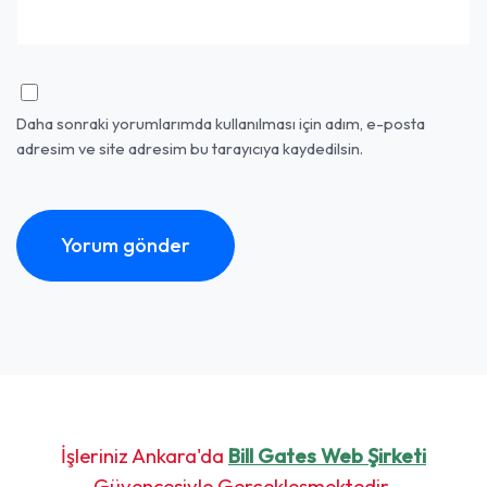
Daha sonraki yorumlarımda kullanılması için adım, e-posta
adresim ve site adresim bu tarayıcıya kaydedilsin.
İşleriniz Ankara'da
Bill Gates Web Şirketi
Güvencesiyle Gerçekleşmektedir.