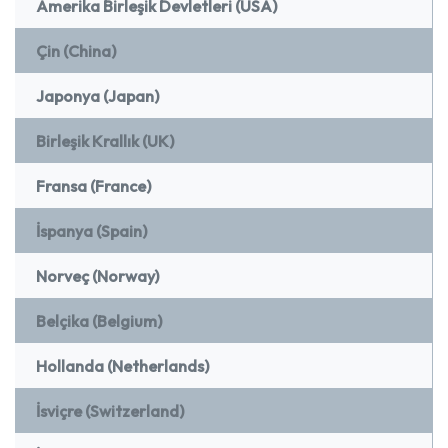
Amerika Birleşik Devletleri (USA)
Çin (China)
Japonya (Japan)
Birleşik Krallık (UK)
Fransa (France)
İspanya (Spain)
Norveç (Norway)
Belçika (Belgium)
Hollanda (Netherlands)
İsviçre (Switzerland)