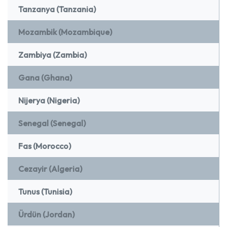
Tanzanya (Tanzania)
Mozambik (Mozambique)
Zambiya (Zambia)
Gana (Ghana)
Nijerya (Nigeria)
Senegal (Senegal)
Fas (Morocco)
Cezayir (Algeria)
Tunus (Tunisia)
Ürdün (Jordan)