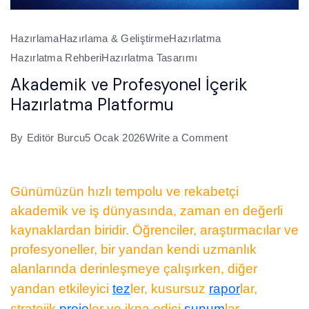
Hazırlama
Hazırlama & Geliştirme
Hazırlatma
Hazırlatma Rehberi
Hazırlatma Tasarımı
Akademik ve Profesyonel İçerik
Hazırlatma Platformu
on
By
Editör Burcu
5 Ocak 2026
Write a Comment
Akademik
ve
Günümüzün hızlı tempolu ve rekabetçi
Profesyonel
akademik ve iş dünyasında, zaman en değerli
İçerik
kaynaklardan biridir. Öğrenciler, araştırmacılar ve
Hazırlatma
profesyoneller, bir yandan kendi uzmanlık
Platformu
alanlarında derinleşmeye çalışırken, diğer
yandan etkileyici
tez
ler, kusursuz
rapor
lar,
stratejik
proje
ler ve ikna edici
sunum
lar