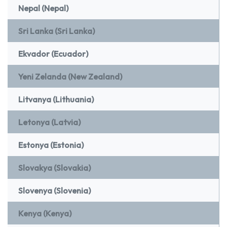
Nepal (Nepal)
Sri Lanka (Sri Lanka)
Ekvador (Ecuador)
Yeni Zelanda (New Zealand)
Litvanya (Lithuania)
Letonya (Latvia)
Estonya (Estonia)
Slovakya (Slovakia)
Slovenya (Slovenia)
Kenya (Kenya)