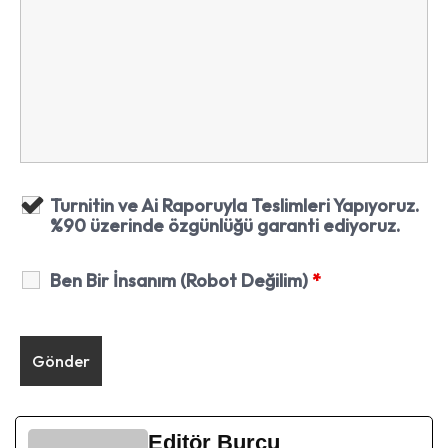
Turnitin ve Ai Raporuyla Teslimleri Yapıyoruz.
%90 üzerinde özgünlüğü garanti ediyoruz.
Ben Bir İnsanım (Robot Değilim)
*
Editör Burcu