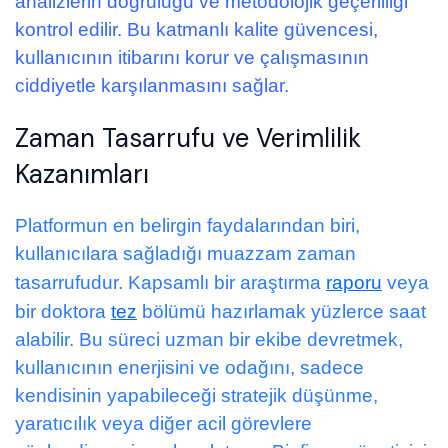
analizlerin doğruluğu ve metodolojik geçerliliği
kontrol edilir. Bu katmanlı kalite güvencesi,
kullanıcının itibarını korur ve çalışmasının
ciddiyetle karşılanmasını sağlar.
Zaman Tasarrufu ve Verimlilik
Kazanımları
Platformun en belirgin faydalarından biri,
kullanıcılara sağladığı muazzam zaman
tasarrufudur. Kapsamlı bir araştırma
raporu
veya
bir doktora
tez
bölümü hazırlamak yüzlerce saat
alabilir. Bu süreci uzman bir ekibe devretmek,
kullanıcının enerjisini ve odağını, sadece
kendisinin yapabileceği stratejik düşünme,
yaratıcılık veya diğer acil görevlere