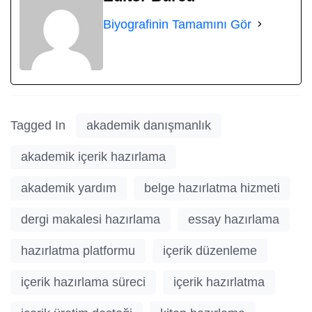
Biyografinin Tamamını Gör
Tagged In
akademik danışmanlık
akademik içerik hazırlama
akademik yardım
belge hazırlatma hizmeti
dergi makalesi hazırlama
essay hazırlama
hazırlatma platformu
içerik düzenleme
içerik hazırlama süreci
içerik hazırlatma