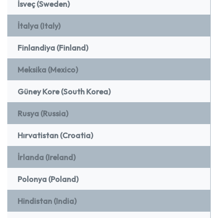
İsveç (Sweden)
İtalya (Italy)
Finlandiya (Finland)
Meksika (Mexico)
Güney Kore (South Korea)
Rusya (Russia)
Hırvatistan (Croatia)
İrlanda (Ireland)
Polonya (Poland)
Hindistan (India)