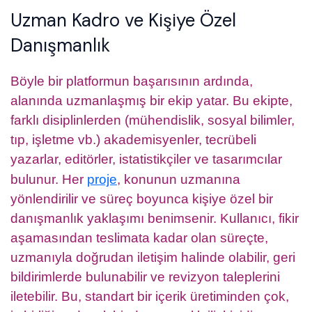
Uzman Kadro ve Kişiye Özel
Danışmanlık
Böyle bir platformun başarısının ardında,
alanında uzmanlaşmış bir ekip yatar. Bu ekipte,
farklı disiplinlerden (mühendislik, sosyal bilimler,
tıp, işletme vb.) akademisyenler, tecrübeli
yazarlar, editörler, istatistikçiler ve tasarımcılar
bulunur. Her
proje
, konunun uzmanına
yönlendirilir ve süreç boyunca kişiye özel bir
danışmanlık yaklaşımı benimsenir. Kullanıcı, fikir
aşamasından teslimata kadar olan süreçte,
uzmanıyla doğrudan iletişim halinde olabilir, geri
bildirimlerde bulunabilir ve revizyon taleplerini
iletebilir. Bu, standart bir içerik üretiminden çok,