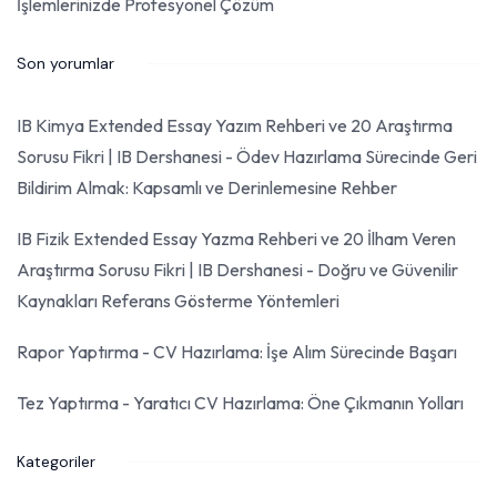
İşlemlerinizde Profesyonel Çözüm
Son yorumlar
IB Kimya Extended Essay Yazım Rehberi ve 20 Araştırma
Sorusu Fikri | IB Dershanesi
-
Ödev Hazırlama Sürecinde Geri
Bildirim Almak: Kapsamlı ve Derinlemesine Rehber
IB Fizik Extended Essay Yazma Rehberi ve 20 İlham Veren
Araştırma Sorusu Fikri | IB Dershanesi
-
Doğru ve Güvenilir
Kaynakları Referans Gösterme Yöntemleri
Rapor Yaptırma
-
CV Hazırlama: İşe Alım Sürecinde Başarı
Tez Yaptırma
-
Yaratıcı CV Hazırlama: Öne Çıkmanın Yolları
Kategoriler