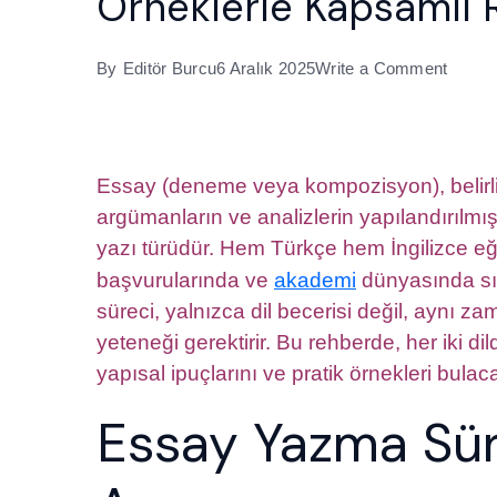
Örneklerle Kapsamlı 
on
By
Editör Burcu
6 Aralık 2025
Write a Comment
Essay
Hazır
Teknikl
Essay (deneme veya kompozisyon), belirli 
İngiliz
argümanların ve analizlerin yapılandırılmı
ve
yazı türüdür. Hem Türkçe hem İngilizce eği
Türkç
başvurularında ve
akademi
dünyasında sıkl
Örnekl
süreci, yalnızca dil becerisi değil, aynı
Kapsa
yeteneği gerektirir. Bu rehberde, her iki di
Rehbe
yapısal ipuçlarını ve pratik örnekleri bulac
Essay Yazma Sür