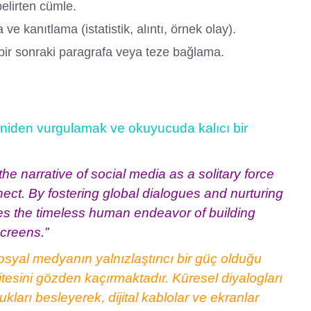
belirten cümle.
ve kanıtlama (istatistik, alıntı, örnek olay).
bir sonraki paragrafa veya teze bağlama.
niden vurgulamak ve okuyucuda kalıcı bir
the narrative of social media as a solitary force
ect. By fostering global dialogues and nurturing
es the timeless human endeavor of building
screens.”
osyal medyanın yalnızlaştırıcı bir güç olduğu
tesini gözden kaçırmaktadır. Küresel diyalogları
kları besleyerek, dijital kablolar ve ekranlar