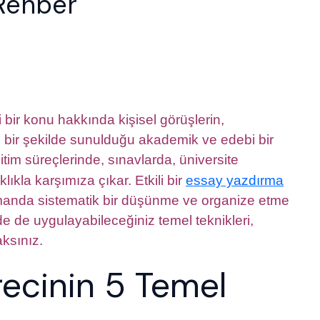
Rehber
lama
eri:
bir konu hakkında kişisel görüşlerin,
ce
ş bir şekilde sunulduğu akademik ve edebi bir
tim süreçlerinde, sınavlarda, üniversite
e
ıkla karşımıza çıkar. Etkili bir
essay yazdırma
erle
 zamanda sistematik bir düşünme ve organize etme
mlı
lde de uygulayabileceğiniz temel teknikleri,
r
aksınız.
ecinin 5 Temel