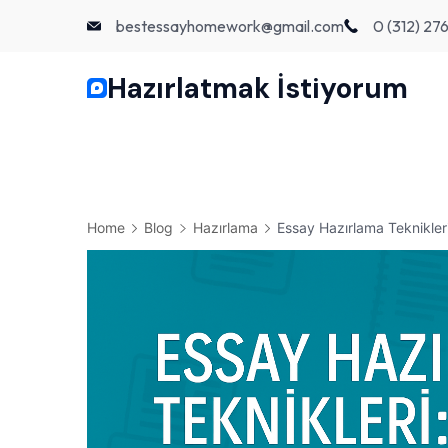
Skip
bestessayhomework@gmail.com
0 (312) 27
to
content
Hazırlatmak İstiyorum
Home
Blog
Hazırlama
Essay Hazırlama Teknikler