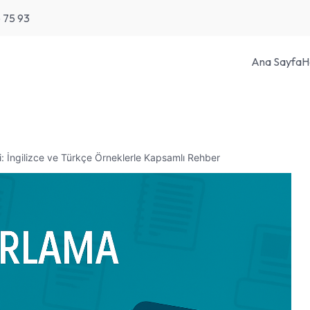
6 75 93
Ana Sayfa
H
i: İngilizce ve Türkçe Örneklerle Kapsamlı Rehber