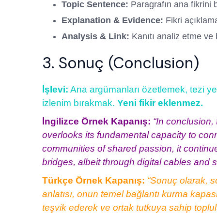
Topic Sentence:
Paragrafın ana fikrini 
Explanation & Evidence:
Fikri açıklama 
Analysis & Link:
Kanıtı analiz etme ve 
3. Sonuç (Conclusion)
İşlevi:
Ana argümanları özetlemek, tezi ye
izlenim bırakmak.
Yeni fikir eklenmez.
İngilizce Örnek Kapanış:
“In conclusion, 
overlooks its fundamental capacity to conn
communities of shared passion, it continu
bridges, albeit through digital cables and 
Türkçe Örnek Kapanış:
“Sonuç olarak, s
anlatısı, onun temel bağlantı kurma kapasi
teşvik ederek ve ortak tutkuya sahip toplulu