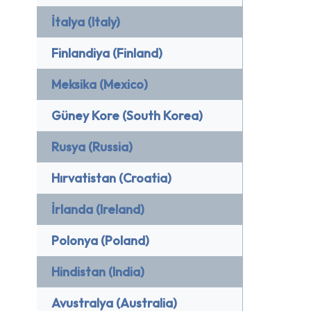
İtalya (Italy)
Finlandiya (Finland)
Meksika (Mexico)
Güney Kore (South Korea)
Rusya (Russia)
Hırvatistan (Croatia)
İrlanda (Ireland)
Polonya (Poland)
Hindistan (India)
Avustralya (Australia)