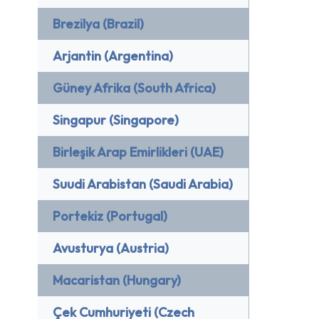
Brezilya (Brazil)
Arjantin (Argentina)
Güney Afrika (South Africa)
Singapur (Singapore)
Birleşik Arap Emirlikleri (UAE)
Suudi Arabistan (Saudi Arabia)
Portekiz (Portugal)
Avusturya (Austria)
Macaristan (Hungary)
Çek Cumhuriyeti (Czech