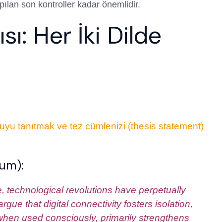
ılan son kontroller kadar önemlidir.
ı: Her İki Dilde
u tanıtmak ve tez cümlenizi (thesis statement)
lum):
, technological revolutions have perpetually
ue that digital connectivity fosters isolation,
 when used consciously, primarily strengthens