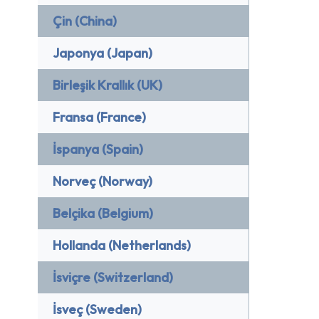
Çin (China)
Japonya (Japan)
Birleşik Krallık (UK)
Fransa (France)
İspanya (Spain)
Norveç (Norway)
Belçika (Belgium)
Hollanda (Netherlands)
İsviçre (Switzerland)
İsveç (Sweden)