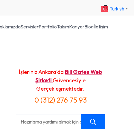
Turkish
▼
akkımızda
Servisler
Portfolio
Takım
Kariyer
Blog
İletişim
İşleriniz Ankara'da
Bill Gates Web
Şirketi
Güvencesiyle
Gerçekleşmektedir.
0 (312) 276 75 93
Ara