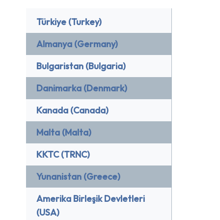
Türkiye (Turkey)
Almanya (Germany)
Bulgaristan (Bulgaria)
Danimarka (Denmark)
Kanada (Canada)
Malta (Malta)
KKTC (TRNC)
Yunanistan (Greece)
Amerika Birleşik Devletleri
(USA)