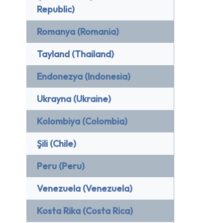
Republic)
Romanya (Romania)
Tayland (Thailand)
Endonezya (Indonesia)
Ukrayna (Ukraine)
Kolombiya (Colombia)
Şili (Chile)
Peru (Peru)
Venezuela (Venezuela)
Kosta Rika (Costa Rica)