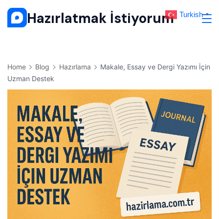
Skip
Hazırlatmak İstiyorum
Turkish
▼
to
content
Home
Blog
Hazırlama
Makale, Essay ve Dergi Yazımı İçin
Uzman Destek