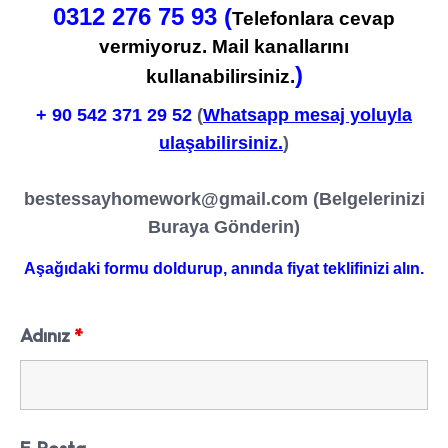
0312 276 75 93 (
Telefonlara cevap
vermiyoruz. Mail kanallarını
)
kullanabilirsiniz.
+ 90
542 371 29 52
(
Whatsapp mesaj yoluyla
ulaşabilirsiniz.
)
bestessayhomework@gmail.com
(Belgelerinizi
Buraya Gönderin)
Aşağıdaki formu doldurup, anında fiyat teklifinizi alın.
Adınız
*