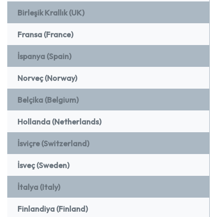
Birleşik Krallık (UK)
Fransa (France)
İspanya (Spain)
Norveç (Norway)
Belçika (Belgium)
Hollanda (Netherlands)
İsviçre (Switzerland)
İsveç (Sweden)
İtalya (Italy)
Finlandiya (Finland)