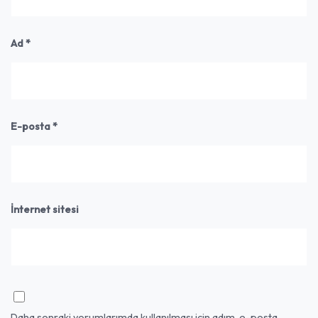
Ad
*
E-posta
*
İnternet sitesi
Daha sonraki yorumlarımda kullanılması için adım, e-posta