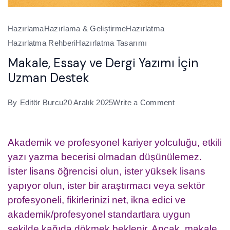
Hazırlama
Hazırlama & Geliştirme
Hazırlatma
Hazırlatma Rehberi
Hazırlatma Tasarımı
Makale, Essay ve Dergi Yazımı İçin
Uzman Destek
on
By
Editör Burcu
20 Aralık 2025
Write a Comment
Makale,
Essay
Akademik ve profesyonel kariyer yolculuğu, etkili
ve
yazı yazma becerisi olmadan düşünülemez.
Dergi
İster lisans öğrencisi olun, ister yüksek lisans
Yazımı
yapıyor olun, ister bir araştırmacı veya sektör
İçin
profesyoneli, fikirlerinizi net, ikna edici ve
Uzman
akademik/profesyonel standartlara uygun
Destek
şekilde kağıda dökmek beklenir. Ancak, makale,