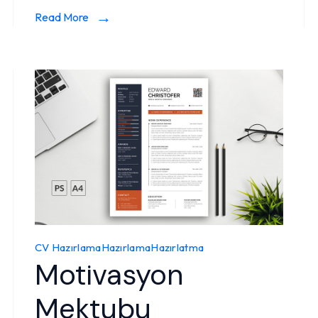
Read More
CV Hazırlama
Hazırlama
Hazırlatma
Motivasyon
Mektubu