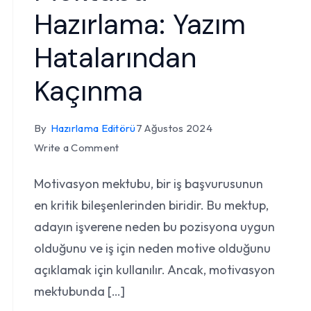
Hazırlama: Yazım
Hatalarından
Kaçınma
By
Hazırlama Editörü
7 Ağustos 2024
on
Write a Comment
Motivasyon
Motivasyon mektubu, bir iş başvurusunun
Mektubu
en kritik bileşenlerinden biridir. Bu mektup,
Hazırlama:
Yazım
adayın işverene neden bu pozisyona uygun
Hatalarından
olduğunu ve iş için neden motive olduğunu
Kaçınma
açıklamak için kullanılır. Ancak, motivasyon
mektubunda […]