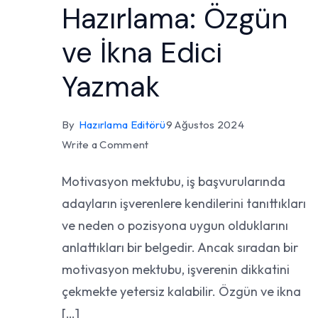
Hazırlama: Özgün
ve İkna Edici
Yazmak
By
Hazırlama Editörü
9 Ağustos 2024
on
Write a Comment
Motivasyon
Motivasyon mektubu, iş başvurularında
Mektubu
adayların işverenlere kendilerini tanıttıkları
Hazırlama:
Özgün
ve neden o pozisyona uygun olduklarını
ve
anlattıkları bir belgedir. Ancak sıradan bir
İkna
motivasyon mektubu, işverenin dikkatini
Edici
çekmekte yetersiz kalabilir. Özgün ve ikna
Yazmak
[…]