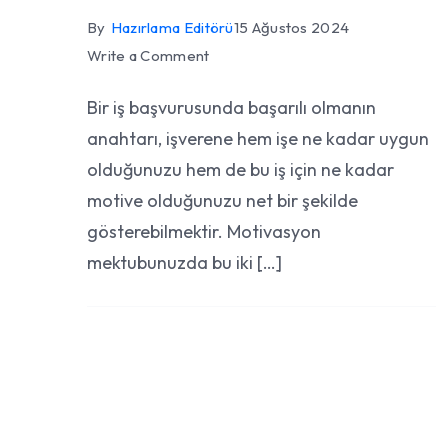
By
Hazırlama Editörü
15 Ağustos 2024
on
Write a Comment
Motivasyon
Bir iş başvurusunda başarılı olmanın
Mektubu
anahtarı, işverene hem işe ne kadar uygun
Hazırlama:
İşe
olduğunuzu hem de bu iş için ne kadar
Uygunluk
motive olduğunuzu net bir şekilde
ve
gösterebilmektir. Motivasyon
Motivasyon
mektubunuzda bu iki […]