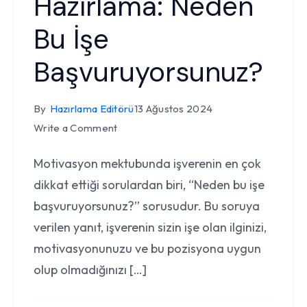
Hazırlama: Neden
Bu İşe
Başvuruyorsunuz?
By
Hazırlama Editörü
13 Ağustos 2024
on
Write a Comment
Motivasyon
Motivasyon mektubunda işverenin en çok
Mektubu
dikkat ettiği sorulardan biri, “Neden bu işe
Hazırlama:
Neden
başvuruyorsunuz?” sorusudur. Bu soruya
Bu
verilen yanıt, işverenin sizin işe olan ilginizi,
İşe
motivasyonunuzu ve bu pozisyona uygun
Başvuruyorsunuz?
olup olmadığınızı […]