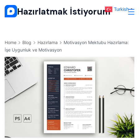
Skip
Hazırlatmak İstiyorum
Turkish
▼
to
content
Home
Blog
Hazırlama
Motivasyon Mektubu Hazırlama:
İşe Uygunluk ve Motivasyon