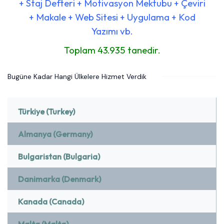
+ Staj Defteri + Motivasyon Mektubu + Çeviri
+ Makale + Web Sitesi + Uygulama + Kod
Yazımı vb.
Toplam 43.935 tanedir.
Bugüne Kadar Hangi Ülkelere Hizmet Verdik
Türkiye (Turkey)
Almanya (Germany)
Bulgaristan (Bulgaria)
Danimarka (Denmark)
Kanada (Canada)
Malta (Malta)