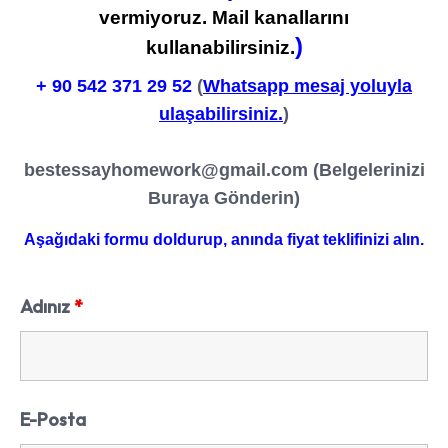
vermiyoruz. Mail kanallarını
)
kullanabilirsiniz.
+ 90
542 371 29 52
(
Whatsapp mesaj yoluyla
ulaşabilirsiniz.
)
bestessayhomework@gmail.com
(Belgelerinizi
Buraya Gönderin)
Aşağıdaki formu doldurup, anında fiyat teklifinizi alın.
Adınız
*
E-Posta