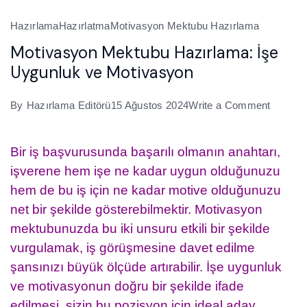
Hazırlama
Hazırlatma
Motivasyon Mektubu Hazırlama
Motivasyon Mektubu Hazırlama: İşe
Uygunluk ve Motivasyon
on
By
Hazırlama Editörü
15 Ağustos 2024
Write a Comment
Motiva
Mektub
Bir iş başvurusunda başarılı olmanın anahtarı,
Hazırla
işverene hem işe ne kadar uygun olduğunuzu
İşe
hem de bu iş için ne kadar motive olduğunuzu
Uygunl
net bir şekilde gösterebilmektir. Motivasyon
ve
mektubunuzda bu iki unsuru etkili bir şekilde
Motiva
vurgulamak, iş görüşmesine davet edilme
şansınızı büyük ölçüde artırabilir. İşe uygunluk
ve motivasyonun doğru bir şekilde ifade
edilmesi, sizin bu pozisyon için ideal aday