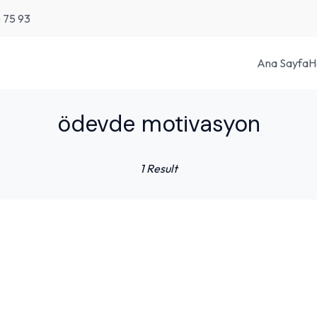
6 75 93
Ana Sayfa
H
ödevde motivasyon
1 Result