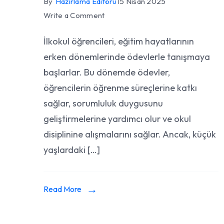
By
Hazırlama Editörü
15 Nisan 2025
on
Write a Comment
İlkokul
İlkokul öğrencileri, eğitim hayatlarının
Öğrencileri
erken dönemlerinde ödevlerle tanışmaya
İçin
Ödev
başlarlar. Bu dönemde ödevler,
Hazırlama
öğrencilerin öğrenme süreçlerine katkı
Önerileri
sağlar, sorumluluk duygusunu
geliştirmelerine yardımcı olur ve okul
disiplinine alışmalarını sağlar. Ancak, küçük
yaşlardaki […]
Read More