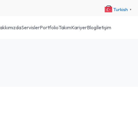
Turkish
▼
akkımızda
Servisler
Portfolio
Takım
Kariyer
Blog
İletişim