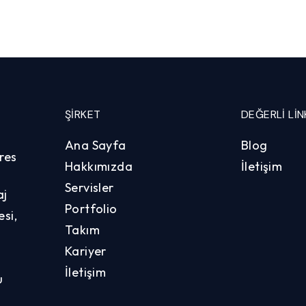
ŞIRKET
DEĞERLI LIN
Ana Sayfa
Blog
res
Hakkımızda
İletişim
Servisler
aj
Portfolio
si,
Takım
Kariyer
İletişim
u