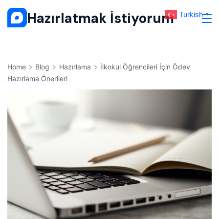
Skip
Hazırlatmak İstiyorum
Turkish
▼
to
content
Home
Blog
Hazırlama
İlkokul Öğrencileri İçin Ödev
Hazırlama Önerileri