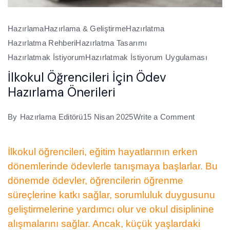
Hazırlama
Hazırlama & Geliştirme
Hazırlatma
Hazırlatma Rehberi
Hazırlatma Tasarımı
Hazırlatmak İstiyorum
Hazırlatmak İstiyorum Uygulaması
İlkokul Öğrencileri İçin Ödev
Hazırlama Önerileri
on
By
Hazırlama Editörü
15 Nisan 2025
Write a Comment
İlkokul
Öğrenciler
İlkokul öğrencileri, eğitim hayatlarının erken
İçin
dönemlerinde ödevlerle tanışmaya başlarlar. Bu
Ödev
dönemde ödevler, öğrencilerin öğrenme
Hazırlam
süreçlerine katkı sağlar, sorumluluk duygusunu
Önerileri
geliştirmelerine yardımcı olur ve okul disiplinine
alışmalarını sağlar. Ancak, küçük yaşlardaki