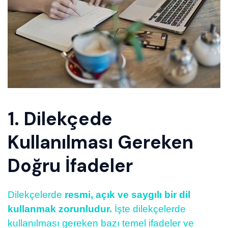
1. Dilekçede
Kullanılması Gereken
Doğru İfadeler
Dilekçelerde
resmi, açık ve saygılı bir dil
kullanmak zorunludur.
İşte dilekçelerde
kullanılması gereken bazı temel ifadeler ve