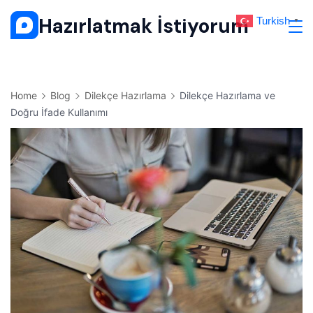
Skip
Hazırlatmak İstiyorum
Turkish
▼
to
content
Home
Blog
Dilekçe Hazırlama
Dilekçe Hazırlama ve
Doğru İfade Kullanımı