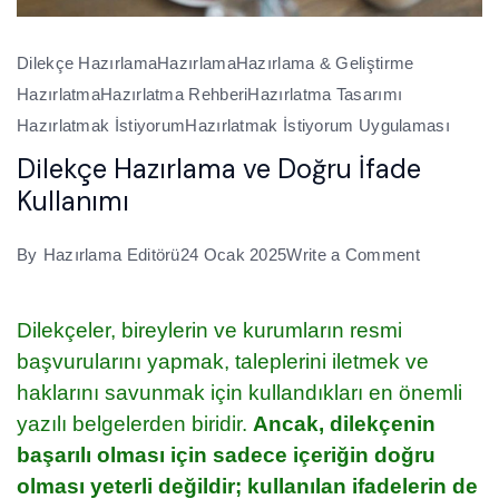
Dilekçe Hazırlama
Hazırlama
Hazırlama & Geliştirme
Hazırlatma
Hazırlatma Rehberi
Hazırlatma Tasarımı
Hazırlatmak İstiyorum
Hazırlatmak İstiyorum Uygulaması
Dilekçe Hazırlama ve Doğru İfade
Kullanımı
on
By
Hazırlama Editörü
24 Ocak 2025
Write a Comment
Dilekçe
Hazırlama
Dilekçeler, bireylerin ve kurumların resmi
ve
başvurularını yapmak, taleplerini iletmek ve
Doğru
haklarını savunmak için kullandıkları en önemli
İfade
yazılı belgelerden biridir.
Ancak, dilekçenin
Kullanımı
başarılı olması için sadece içeriğin doğru
olması yeterli değildir; kullanılan ifadelerin de