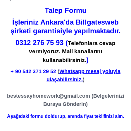
Talep Formu
İşleriniz Ankara'da Billgatesweb
şirketi garantisiyle yapılmaktadır.
0312 276 75 93 (
Telefonlara cevap
vermiyoruz. Mail kanallarını
)
kullanabilirsiniz.
+ 90
542 371 29 52
(
Whatsapp mesaj yoluyla
ulaşabilirsiniz.
)
bestessayhomework@gmail.com
(Belgelerinizi
Buraya Gönderin)
Aşağıdaki formu doldurup, anında fiyat teklifinizi alın.