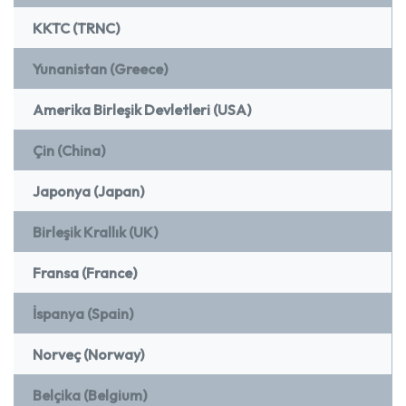
KKTC (TRNC)
Yunanistan (Greece)
Amerika Birleşik Devletleri (USA)
Çin (China)
Japonya (Japan)
Birleşik Krallık (UK)
Fransa (France)
İspanya (Spain)
Norveç (Norway)
Belçika (Belgium)