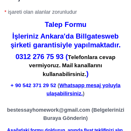
*
işareti olan alanlar zorunludur
Talep Formu
İşleriniz Ankara'da Billgatesweb
şirketi garantisiyle yapılmaktadır.
0312 276 75 93 (
Telefonlara cevap
vermiyoruz. Mail kanallarını
)
kullanabilirsiniz.
+ 90
542 371 29 52
(
Whatsapp mesaj yoluyla
ulaşabilirsiniz.
)
bestessayhomework@gmail.com
(Belgelerinizi
Buraya Gönderin)
Aşağıdaki formu doldurup, anında fiyat teklifinizi alın.