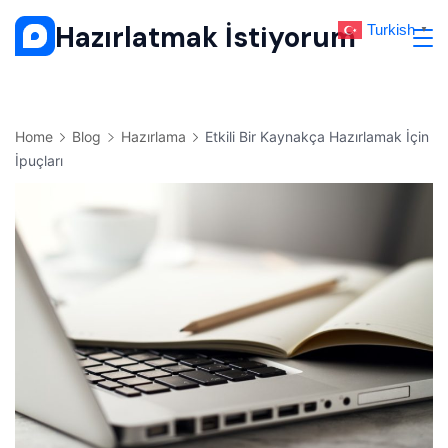
Skip
Hazırlatmak İstiyorum
Turkish
▼
to
content
Home
Blog
Hazırlama
Etkili Bir Kaynakça Hazırlamak İçin
İpuçları