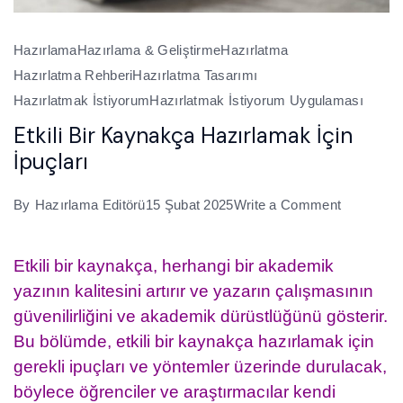
Hazırlama
Hazırlama & Geliştirme
Hazırlatma
Hazırlatma Rehberi
Hazırlatma Tasarımı
Hazırlatmak İstiyorum
Hazırlatmak İstiyorum Uygulaması
Etkili Bir Kaynakça Hazırlamak İçin
İpuçları
on
By
Hazırlama Editörü
15 Şubat 2025
Write a Comment
Etkili
Bir
Etkili bir kaynakça, herhangi bir akademik
Kaynakça
yazının kalitesini artırır ve yazarın çalışmasının
Hazırlam
güvenilirliğini ve akademik dürüstlüğünü gösterir.
İçin
Bu bölümde, etkili bir kaynakça hazırlamak için
İpuçları
gerekli ipuçları ve yöntemler üzerinde durulacak,
böylece öğrenciler ve araştırmacılar kendi